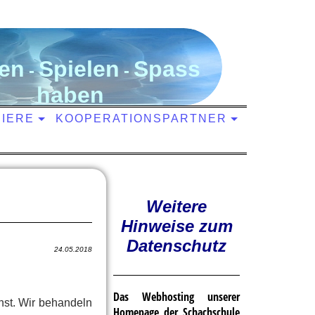
en
S
pielen
S
pass
-
-
haben
NIERE
KOOPERATIONSPARTNER
Weitere
Hinweise zum
Datenschutz
24.05.2018
Das Webhosting unserer
nst. Wir behandeln
Homepage der Schachschule