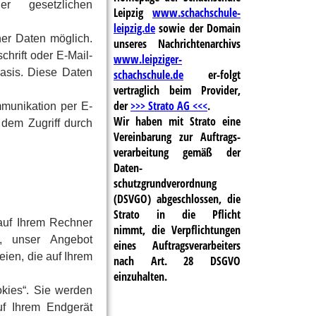
r gesetzlichen
Leipzig
www.schachschule-
leipzig.de
sowie der Domain
er Daten möglich.
unseres Nachrichtenarchivs
hrift oder E-Mail-
www.leipziger-
Basis. Diese Daten
schachschule.de
er-folgt
vertraglich beim Provider,
der
>>> Strato AG <<<
.
mmunikation per E-
Wir haben mit Strato eine
 dem Zugriff durch
Vereinbarung zur Auftrags-
verarbeitung gemäß der
Daten-
schutzgrundverordnung
(DSVGO) abgeschlossen, die
Strato in die Pflicht
 auf Ihrem Rechner
nimmt, die Verpflichtungen
, unser Angebot
eines Auftragsverarbeiters
eien, die auf Ihrem
nach Art. 28 DSGVO
einzuhalten.
kies“. Sie werden
uf Ihrem Endgerät