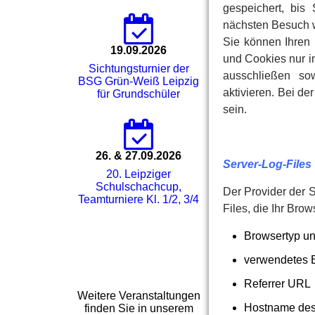
gespeichert, bis
nächsten Besuch 
Sie können Ihren 
19.09.2026
und Cookies nur i
Sichtungsturnier der
ausschließen so
BSG Grün-Weiß Leipzig
aktivieren. Bei de
für Grundschüler
sein.
26. & 27.09.2026
Server-Log-Files
20. Leipziger
Schulschachcup,
Der Provider der 
Teamturniere Kl. 1/2, 3/4
Files, die Ihr Bro
Browsertyp u
verwendetes 
Referrer URL
Weitere Veranstaltungen
Hostname des
finden Sie in unserem