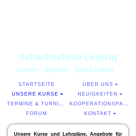
S
chachschule
L
eipzig
L
ernen
-
S
pielen
-
S
pass haben
STARTSEITE
ÜBER UNS
UNSERE KURSE
NEUIGKEITEN
TERMINE & TURNIERE
KOOPERATIONSPARTNER
FORUM
KONTAKT
Unsere Kurse und Lehrpläne, Angebote für