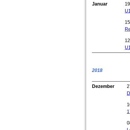
Januar
19
U1
15
Re
U1
2018
Dezember
2
D
1
1
0
L