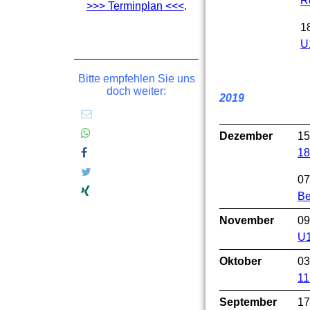
R
>>> Terminplan <<<
.
1
U
Bitte empfehlen Sie uns
doch weiter:
2019
Dezember
15
18
07
Be
November
09
U1
Oktober
03
11
September
17