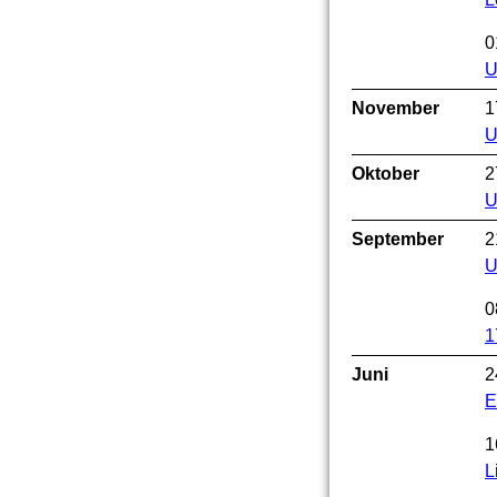
0
U
November
1
U
Oktober
2
U
September
2
U
0
1
Juni
2
E
1
L