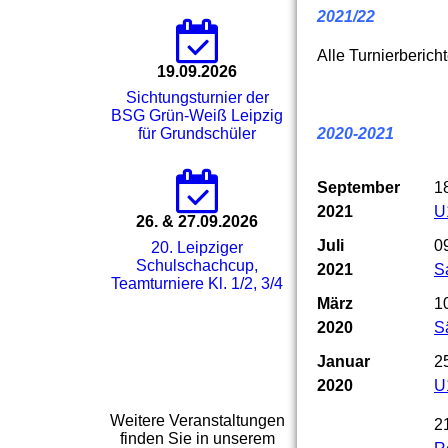
2021/22
Alle Turnierberich
19.09.2026
Sichtungsturnier der
BSG Grün-Weiß Leipzig
für Grundschüler
2020-2
0
21
September
1
2021
U
26. & 27.09.2026
Juli
0
20. Leipziger
Schulschachcup,
2021
S
Teamturniere Kl. 1/2, 3/4
März
1
2020
S
Januar
2
2020
U
Weitere Veranstaltungen
2
finden Sie in unserem