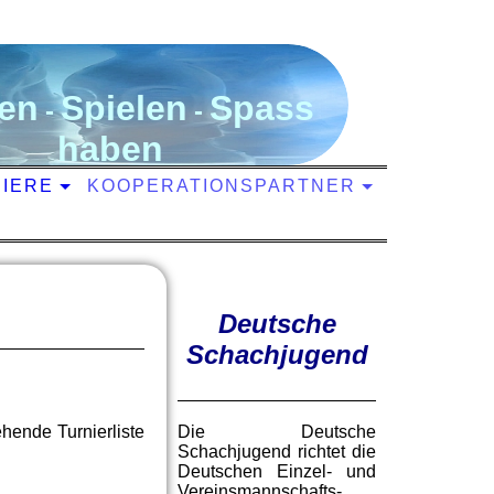
en
S
pielen
S
pass
-
-
haben
NIERE
KOOPERATIONSPARTNER
Deutsche
Schachjugend
hende Turnierliste
Die Deutsche
Schachjugend richtet die
Deutschen Einzel- und
Vereinsmannschafts-