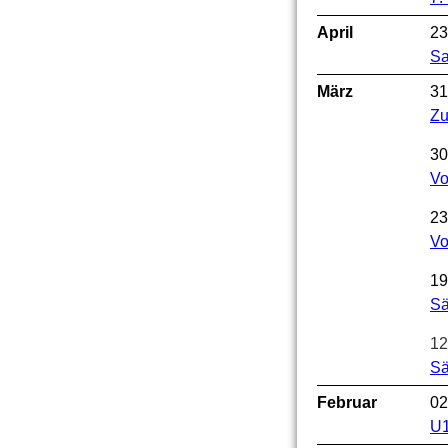
April
23
Sa
März
31
Zu
30
Vo
23
Vo
19
Sä
12
Sä
Februar
02
U1