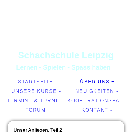
S
chachschule
L
eipzig
L
ernen
-
S
pielen
-
S
pass haben
STARTSEITE
ÜBER UNS
UNSERE KURSE
NEUIGKEITEN
TERMINE & TURNIERE
KOOPERATIONSPARTNER
FORUM
KONTAKT
Unser Anliegen, Teil 2