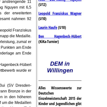
r anstrengende 11
(U12)
g Nguyen mit 6,5
Leopold Franziskus Wagner
s der erweiterten
(U10)
sgesamt nahmen 92
Laurin Haufe
(U10)
Leopold Franziskus
Ben Hagenbeck-Hübert
knapp die Medaille.
(KiKa-Turnier)
rleistung, zumal er
,0 Punkten am Ende
Niederlage am Ende
DEM in
 Hagenbeck-Hübert
Willingen
ttbewerb wurde er
 Bui (SV Dresden-
Alles Wissenswerte zur
ann Bronze in der
Deutschen
en in den höheren
Einzelmeisterschaft 2015 der
f um die Medaillen
Kinder und Jugendlichen gibt