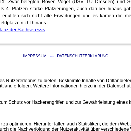
ßt. Zwar belegten Roven Vogel (USV TU Dresden) und S
ils 4. Plätzen starke Platzierungen, auch darüber hinaus ga
h erfüllten sich nicht alle Erwartungen und es kamen die me
feldplätze nicht hinaus.
lanz der Sachsen <<<
.
IMPRESSUM
---
DATENSCHUTZERKLÄRUNG
 Nutzererlebnis zu bieten. Bestimmte Inhalte von Drittanbiet
ittland erfolgen. Weitere Informationen hierzu in der Datenschut
 zum Schutz vor Hackerangriffen und zur Gewährleistung eines
u optimieren. Hierunter fallen auch Statistiken, die dem Webse
urch die Nachverfolgung der Nutzeraktivität über verschiedene