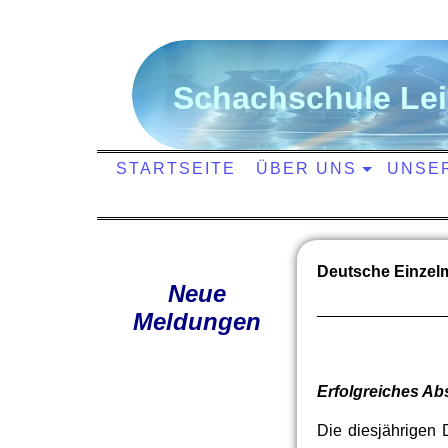
S
chachschule
L
e
STARTSEITE
ÜBER UNS
UNSE
Deutsche Einzelm
Neue
Meldungen
Erfolgreiches A
Die diesjährigen 