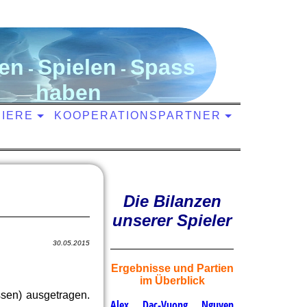
en
S
pielen
S
pass
-
-
haben
NIERE
KOOPERATIONSPARTNER
Die Bilanzen
unserer Spieler
30.05.2015
Ergebnisse und Partien
im Überblick
ssen) ausgetragen.
Alex Dac-Vuong Nguyen