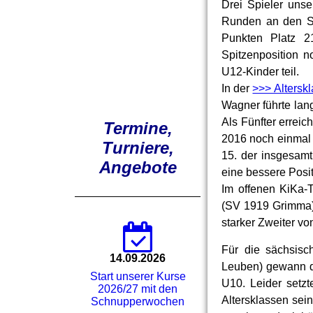
Drei Spieler uns
Runden an den St
Punkten Platz 21
Spitzenposition 
U12-Kinder teil.
In der
>>> Altersk
Wagner führte lang
Als Fünfter erreic
Termine,
2016 noch einmal 
Turniere,
15. der insgesamt
Angebote
eine bessere Posit
Im offenen KiKa-
(SV 1919 Grimma)
starker Zweiter vo
Für die sächsisc
14.09.2026
Leuben) gewann d
Start unserer Kurse
U10. Leider setz
2026/27 mit den
Altersklassen sei
Schnupperwochen