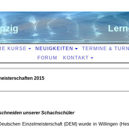
ipzig
L
ern
RE KURSE
NEUIGKEITEN
TERMINE & TUR
FORUM
KONTAKT
eisterschaften 2015
bschneiden unserer Schachschüler
Deutschen Einzelmeisterschaft (DEM) wurde in Willingen (He