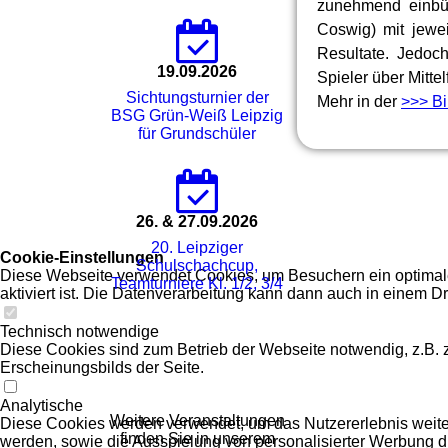
zunehmend einbü
Coswig) mit jewe
Resultate. Jedoc
19.09.2026
Spieler über Mittel
Sichtungsturnier der
Mehr in der
>>> Bi
BSG Grün-Weiß Leipzig
für Grundschüler
26. & 27.09.2026
20. Leipziger
Cookie-Einstellungen
Schulschachcup,
Diese Webseite verwendet Cookies, um Besuchern ein optimales
Teamturniere Kl. 1/2, 3/4
aktiviert ist. Die Datenverarbeitung kann dann auch in einem Dr
Technisch notwendige
Diese Cookies sind zum Betrieb der Webseite notwendig, z.B.
Erscheinungsbilds der Seite.
Analytische
Weitere Veranstaltungen
Diese Cookies werden verwendet, um das Nutzererlebnis weiter z
finden Sie in unserem
werden, sowie die Ausspielung von personalisierter Werbung d