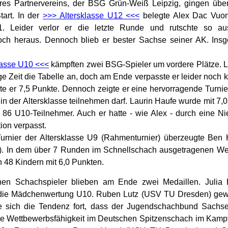
eres Partnervereins, der BSG Grün-Weiß Leipzig, gingen übe
art. In der
>>> Altersklasse U12 <<<
belegte Alex Dac Vuon
. Leider verlor er die letzte Runde und rutschte so au
noch heraus. Dennoch blieb er bester Sachse seiner AK. In
lasse U10 <<<
kämpften zwei BSG-Spieler um vordere Plätze. 
e Zeit die Tabelle an, doch am Ende verpasste er leider noch 
hte er 7,5 Punkte. Dennoch zeigte er eine hervorragende Turnie
in der Altersklasse teilnehmen darf. Laurin Haufe wurde mit 7
 86 U10-Teilnehmer. Auch er hatte - wie Alex - durch eine 
ion verpasst.
Turnier der Altersklasse U9 (Rahmenturnier) überzeugte Ben
. In dem über 7 Runden im Schnellschach ausgetragenen We
n 48 Kindern mit 6,0 Punkten.
hen Schachspieler blieben am Ende zwei Medaillen. Julia
ie Mädchenwertung U10. Ruben Lutz (USV TU Dresden) gew
te sich die Tendenz fort, dass der Jugendschachbund Sachs
ne Wettbewerbsfähigkeit im Deutschen Spitzenschach im Kamp