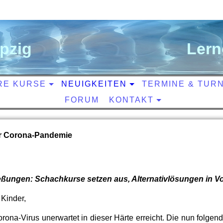
ipzig
L
ern
RE KURSE
NEUIGKEITEN
TERMINE & TUR
FORUM
KONTAKT
ur Corona-Pandemie
ßungen: Schachkurse setzen aus, Alternativlösungen in V
 Kinder,
Corona-Virus unerwartet in dieser Härte erreicht. Die nun folg