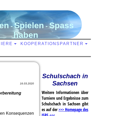
en
S
pielen
S
pass
-
-
haben
NIERE
KOOPERATIONSPARTNER
Schulschach in
Sachsen
16.03.2020
Weitere Informationen über
orbereitung
Turniere und Ergebnisse zum
Schulschach in Sachsen gibt
es auf der
>>> Homepage des
enden Konsequenzen
JSBS <<<
.