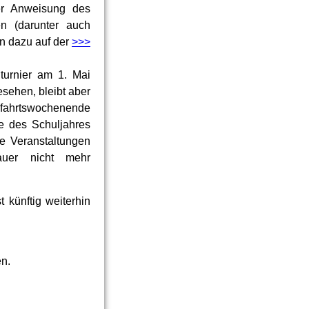
der Anweisung des
en (darunter auch
en dazu auf der
>>>
turnier am 1. Mai
sehen, bleibt aber
fahrtswochenende
de des Schuljahres
ge Veranstaltungen
auer nicht mehr
 künftig weiterhin
en.