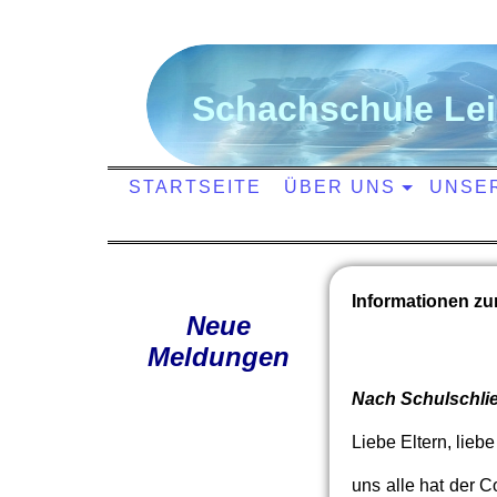
S
chachschule
L
e
STARTSEITE
ÜBER UNS
UNSE
Informationen z
Neue
Meldungen
Nach Schulschlie
Liebe Eltern, liebe
uns alle hat der 