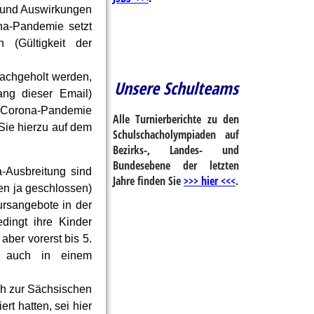
r und Auswirkungen
na-Pandemie setzt
n (Gültigkeit der
nachgeholt werden,
Unsere Schulteams
ng dieser Email)
ie Corona-Pandemie
Alle Turnierberichte zu den
 Sie hierzu auf dem
Schulschacholympiaden auf
Bezirks-, Landes- und
Bundesebene der letzten
-Ausbreitung sind
Jahre finden Sie
>>> hier <<<
.
en ja geschlossen)
ursangebote in der
edingt ihre Kinder
ber vorerst bis 5.
r auch in einem
ch zur Sächsischen
rt hatten, sei hier