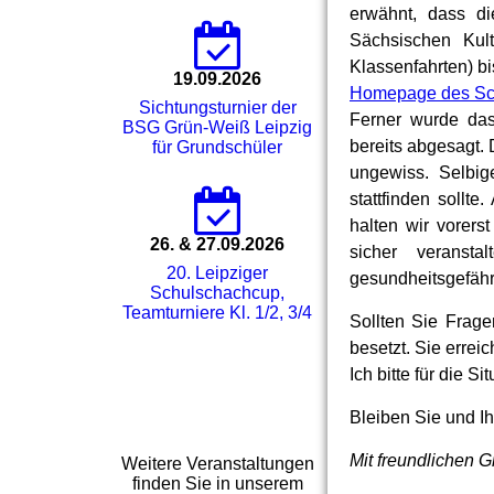
erwähnt, dass di
Sächsischen Kult
Klassenfahrten) b
19.09.2026
Homepage des Sc
Sichtungsturnier der
Ferner wurde das
BSG Grün-Weiß Leipzig
bereits abgesagt.
für Grundschüler
ungewiss. Selbi
stattfinden sollt
halten wir vorers
26. & 27.09.2026
sicher veranst
20. Leipziger
gesundheitsgefähr
Schulschachcup,
Teamturniere Kl. 1/2, 3/4
Sollten Sie Frage
besetzt. Sie errei
Ich bitte für die S
Bleiben Sie und Ih
Mit freundlichen 
Weitere Veranstaltungen
finden Sie in unserem