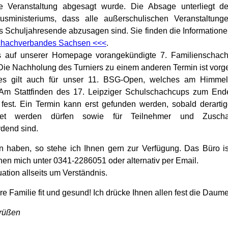
e Veranstaltung abgesagt wurde. Die Absage unterliegt 
usministeriums, dass alle außerschulischen Veranstaltung
is Schuljahresende abzusagen sind. Sie finden die Information
hachverbandes Sachsen <<<
.
 auf unserer Homepage vorangekündigte 7. Familienschach
 Die Nachholung des Turniers zu einem anderen Termin ist vorge
ges gilt auch für unser 11. BSG-Open, welches am Himmel
e. Am Stattfinden des 17. Leipziger Schulschachcups zum En
t fest. Ein Termin kann erst gefunden werden, sobald derarti
altet werden dürfen sowie für Teilnehmer und Zusch
dend sind.
n haben, so stehe ich Ihnen gern zur Verfügung. Das Büro ist
chen mich unter 0341-2286051 oder alternativ per Email.
ituation allseits um Verständnis.
re Familie fit und gesund! Ich drücke Ihnen allen fest die Daum
Grüßen