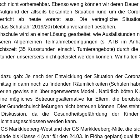
 noch nicht vorhersehbar. Ebenso wenig können wir deren Daue
 Aufgrund der allseits bekannten Situation rund um die Coro
rricht ab heute vorerst aus. Die vertragliche Situatio
 das Schuljahr 2019/20) bleibt unverändert bestehen.
hschule wird an einer Lösung gearbeitet, wie Ausfallstunden 
nseren Allgemeinen Teilnahmebedingungen (s. ATB im Anha
richtszeit (35 Kursstunden einschl. Turnierangebote) durch d
tunden unsererseits nicht geleistet werden können. Wir halten
 dazu gab: Je nach der Entwicklung der Situation der Corona
ttag in dann noch zu findenden Räumlichkeiten (Schulen hab
ferien gewiss ein überlegenswertes Modell. Natürlich böten K
eine mögliches Betreuungsalternative für Eltern, die berufsb
der Grundschulschließungen nicht betreuen können. Dies steht a
 Diskussion, da die Gesundheitsgefährdung der Kinde
nicht ausgeschlossen werden kann.
r GS Markkleeberg-West und der GS Markkleeberg-Mitte, die si
de bis Klasse 4 (war für den 24.03. in Flöha geplant) qualifizie