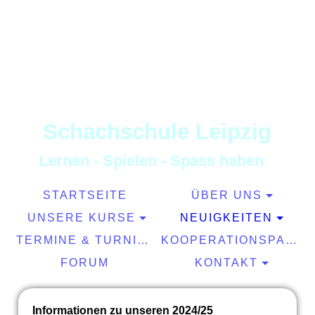
S
chachschule
L
eipzig
L
ernen
-
S
pielen
-
S
pass haben
STARTSEITE
ÜBER UNS
UNSERE KURSE
NEUIGKEITEN
TERMINE & TURNIERE
KOOPERATIONSPARTNER
FORUM
KONTAKT
Informationen zu unseren 2024/25