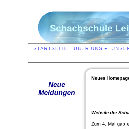
S
chachschule
L
e
STARTSEITE
ÜBER UNS
UNSE
Neues Homepage
Neue
Meldungen
Website der Scha
Zum 4. Mal gab e