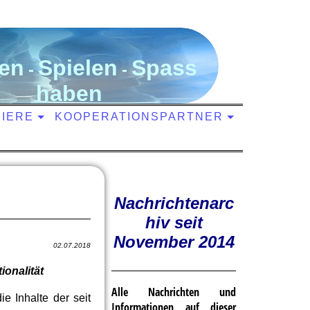
en
S
pielen
S
pass
-
-
haben
NIERE
KOOPERATIONSPARTNER
Nachrichtenarc
hiv seit
November 2014
02.07.2018
onalität
Alle Nachrichten und
 Inhalte der seit
Informationen auf dieser