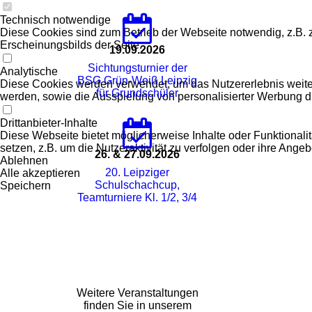
Technisch notwendige
Diese Cookies sind zum Betrieb der Webseite notwendig, z.B.
Erscheinungsbilds der Seite.
19.09.2026
Sichtungsturnier der
Analytische
BSG Grün-Weiß Leipzig
Diese Cookies werden verwendet, um das Nutzererlebnis weiter z
für Grundschüler
werden, sowie die Ausspielung von personalisierter Werbung d
Drittanbieter-Inhalte
Diese Webseite bietet möglicherweise Inhalte oder Funktionalit
setzen, z.B. um die Nutzeraktivität zu verfolgen oder ihre Ange
26. & 27.09.2026
Ablehnen
20. Leipziger
Alle akzeptieren
Schulschachcup,
Speichern
Teamturniere Kl. 1/2, 3/4
Weitere Veranstaltungen
finden Sie in unserem