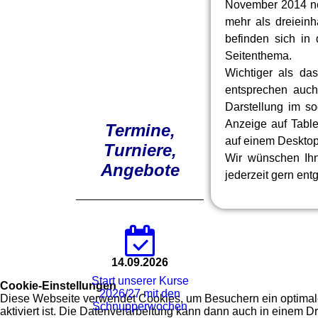
November 2014 ne
mehr als dreiein
befinden sich in 
Seitenthema.
Wichtiger als da
entsprechen auch
Darstellung im s
Anzeige auf Tabl
Termine,
auf einem Desktop
Turniere,
Wir wünschen Ih
Angebote
jederzeit gern ent
14.09.2026
Start unserer Kurse
Cookie-Einstellungen
2026/27 mit den
Diese Webseite verwendet Cookies, um Besuchern ein optimales
Schnupperwochen
aktiviert ist. Die Datenverarbeitung kann dann auch in einem Dr