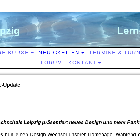
ipzig
L
ern
RE KURSE
NEUIGKEITEN
TERMINE & TUR
FORUM
KONTAKT
-Update
chschule Leipzig präsentiert neues Design und mehr Funkti
s nun einen Design-Wechsel unserer Homepage. Während die