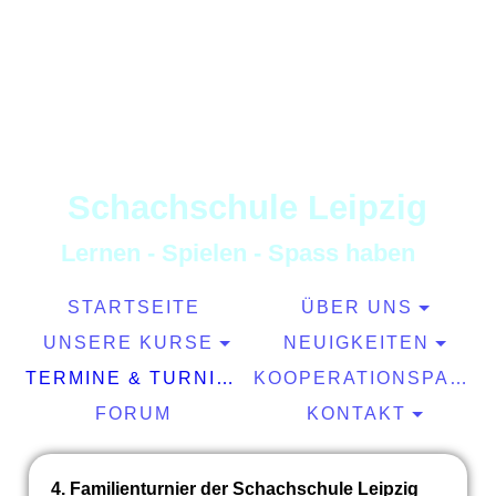
S
chachschule
L
eipzig
L
ernen
-
S
pielen
-
S
pass haben
STARTSEITE
ÜBER UNS
UNSERE KURSE
NEUIGKEITEN
TERMINE & TURNIERE
KOOPERATIONSPARTNER
FORUM
KONTAKT
4. Familienturnier der Schachschule Leipzig