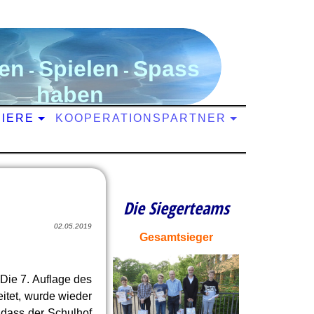
en
S
pielen
S
pass
-
-
haben
NIERE
KOOPERATIONSPARTNER
Die Siegerteams
02.05.2019
Gesamtsieger
Die 7. Auflage des
eitet, wurde wieder
 dass der Schulhof