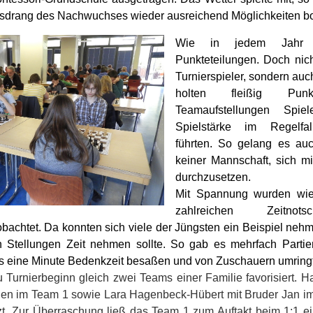
sdrang des Nachwuchses wieder ausreichend Möglichkeiten bo
Wie in jedem Jahr 
Punkteteilungen. Doch nic
Turnierspieler, sondern auc
holten fleißig Pu
Teamaufstellungen Spiele
Spielstärke im Regelfa
führten. So gelang es au
keiner Mannschaft, sich m
durchzusetzen.
Mit Spannung wurden wie
zahlreichen Zeitnot
obachtet. Da konnten sich viele der Jüngsten ein Beispiel neh
gen Stellungen Zeit nehmen sollte. So gab es mehrfach Parti
ls eine Minute Bedenkzeit besaßen und von Zuschauern umring
u Turnierbeginn gleich zwei Teams einer Familie favorisiert. 
Ben im Team 1 sowie Lara Hagenbeck-Hübert mit Bruder Jan i
zt. Zur Überraschung ließ das Team 1 zum Auftakt beim 1:1 ei