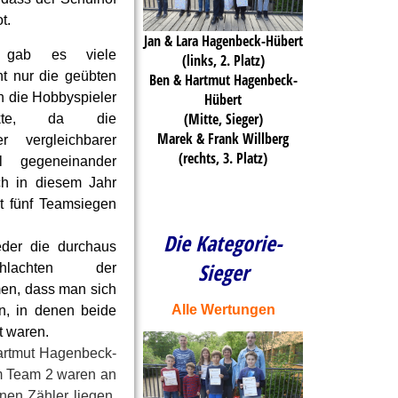
t.
Jan & Lara Hagenbeck-Hübert
gab es viele
(links, 2. Platz)
ht nur die geübten
Ben & Hartmut Hagenbeck-
Hübert
h die Hobbyspieler
(Mitte, Sieger)
nkte, da die
Marek & Frank Willberg
r vergleichbarer
(rechts, 3. Platz)
ll gegeneinander
ch in diesem Jahr
it fünf Teamsiegen
Die Kategorie-
der die durchaus
Sieger
schlachten der
men, dass man sich
Alle Wertungen
en, in denen beide
t waren.
Hartmut Hagenbeck-
m Team 2 waren an
nen Zähler liegen,