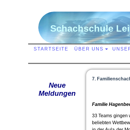
S
chachschule
L
e
STARTSEITE
ÜBER UNS
UNSE
7. Familienschac
Neue
Meldungen
Familie Hagenbec
33 Teams gingen w
beliebten Wettbewe
in der Aula der M