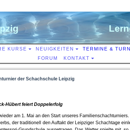
ipzig
L
ern
RE KURSE
NEUIGKEITEN
TERMINE & TUR
FORUM
KONTAKT
hturnier der Schachschule Leipzig
k-Hübert feiert Doppelerfolg
ieder am 1. Mai an den Start unseres Familienschachturniers. 
rbs, der traditionell den Auftakt der Leipziger Schachtage einl
ontessori-Grundschule ausgetragen. Das Wetter spielte mit, so