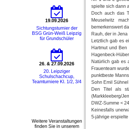
spielte sich dann 
Doch auch das T
Meuselwitz mac
19.09.2026
bemerkenswert da
Sichtungsturnier der
BSG Grün-Weiß Leipzig
Rauh, der in Jena 
für Grundschüler
Letztlich gab es 
Hartmut und Ben
Hagenbeck-Hübert.
Natürlich gab es 
26. & 27.09.2026
Frauenteam wurde 
20. Leipziger
punktbeste Mannsc
Schulschachcup,
Teamturniere Kl. 1/2, 3/4
Sohn Emil Sühnel
Den Titel als s
(Markkleeberg/Jena
DWZ-Summe < 2400 
Keinesfalls unerw
5-jährige erspielte
Weitere Veranstaltungen
finden Sie in unserem