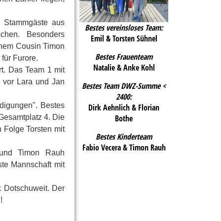
r Stammgäste aus
Bestes vereinsloses Team:
chen. Besonders
Emil & Torsten Sühnel
inem Cousin Timon
Bestes Frauenteam
 für Furore.
Natalie & Anke Kohl
rt. Das Team 1 mit
 vor Lara und Jan
Bestes Team DWZ-Summe <
2400:
idigungen". Bestes
Dirk Aehnlich & Florian
Bothe
Gesamtplatz 4. Die
 Folge Torsten mit
Bestes Kinderteam
Fabio Vecera & Timon Rauh
a und Timon Rauh
hste Mannschaft mit
k Dotschuweit. Der
!