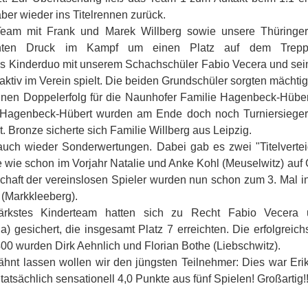
aber wieder ins Titelrennen zurück.
eam mit Frank und Marek Willberg sowie unsere Thüringe
hten Druck im Kampf um einen Platz auf dem Trepp
s Kinderduo mit unserem Schachschüler Fabio Vecera und se
aktiv im Verein spielt. Die beiden Grundschüler sorgten mächtig
einen Doppelerfolg für die Naunhofer Familie Hagenbeck-Hübe
Hagenbeck-Hübert wurden am Ende doch noch Turniersieger
 Bronze sicherte sich Familie Willberg aus Leipzig.
auch wieder Sonderwertungen. Dabei gab es zwei "Titelverte
wie schon im Vorjahr Natalie und Anke Kohl (Meuselwitz) auf 
haft der vereinslosen Spieler wurden nun schon zum 3. Mal in
 (Markkleeberg).
tärkstes Kinderteam hatten sich zu Recht Fabio Vecer
) gesichert, die insgesamt Platz 7 erreichten. Die erfolgreic
wurden Dirk Aehnlich und Florian Bothe (Liebschwitz).
ähnt lassen wollen wir den jüngsten Teilnehmer: Dies war Eri
 tatsächlich sensationell 4,0 Punkte aus fünf Spielen! Großartig!!