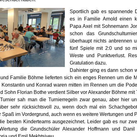
Sportlich gab es spannende 
es in Familie Arnold einen k
Papa Axel mit Sohnemann Jon
schon das Grundschulturnie
überhaupt nichts anbrennen 
fünf Spiele mit 2:0 und so m
Weste und Punktverlust. Res
Gratulation dazu.
Dahinter ging es dann schon 
 und Familie Böhme lieferten sich ein enges Rennen um die 
r Konstantin und Konrad waren mitten im Rennen um die Pode
nd Sohn Florian Bothe verdient Silber vor Alexander Böhme mit 
Turnier sah man die Turnierregeln zwar genau, aber hier u
ber sehr rücksichtsvoll zu, wenn doch mal ein Schachgebo
er Spaß im Vordergrund, auch wenn es weitere Wertungen und 
ie besten Kinderteams ausgezeichnet. Leider gab es nur zw
Wertung die Grundschüler Alexander Hoffmann und Danil G
oria und Emil Mekhtsiyeu.