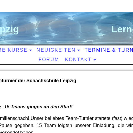
ipzig
L
ern
RE KURSE
NEUIGKEITEN
TERMINE & TUR
FORUM
KONTAKT
hturnier der Schachschule Leipzig
: 15 Teams gingen an den Start!
ilienschach! Unser beliebtes Team-Turnier startete (fast) wied
Pause gegeben. 15 Team folgten unserer Einladung, die wir
 vesendet haben.