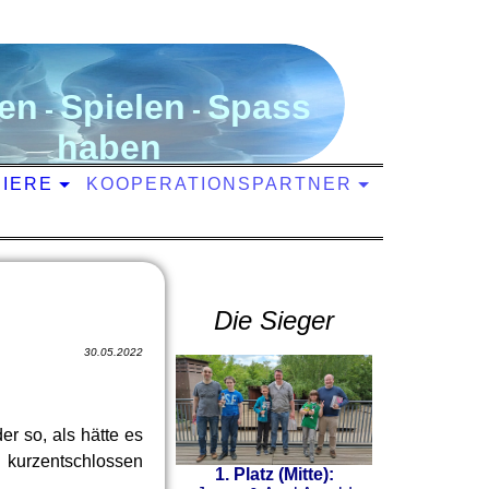
en
S
pielen
S
pass
-
-
haben
NIERE
KOOPERATIONSPARTNER
Die Sieger
30.05.2022
er so, als hätte es
 kurzentschlossen
1. Platz (Mitte):