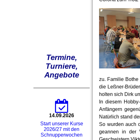
Termine,
Turniere,
Angebote
zu. Familie Bothe
die Leßner-Brüde
holten sich Dirk u
In diesem Hobby-
Anfängern gegenü
14.09.2026
Natürlich stand d
Start unserer Kurse
So wurden auch d
2026/27 mit den
geannen in der 
Schnupperwochen
Geschwistern Vikt