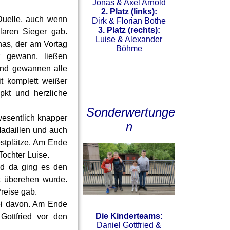
Jonas & Axel Arnold
2. Platz (links):
Duelle, auch wenn
Dirk & Florian Bothe
3. Platz (rechts):
laren Sieger gab.
Luise & Alexander
as, der am Vortag
Böhme
r gewann, ließen
und gewannen alle
it komplett weißer
pkt und herzliche
Sonderwertunge
wesentlich knapper
n
Madaillen und auch
stplätze. Am Ende
Tochter Luise.
nd da ging es den
t überehen wurde.
Preise gab.
ei davon. Am Ende
Die Kinderteams:
ottfried vor den
Daniel Gottfried &