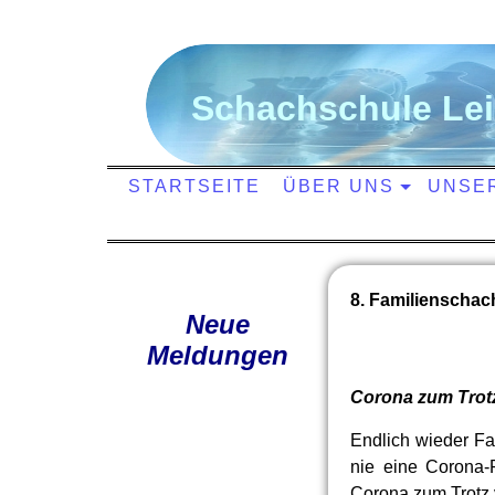
S
chachschule
L
e
STARTSEITE
ÜBER UNS
UNSE
8. Familienschac
Neue
Meldungen
Corona zum Trotz
Endlich wieder Fam
nie eine Corona-
Corona zum Trotz