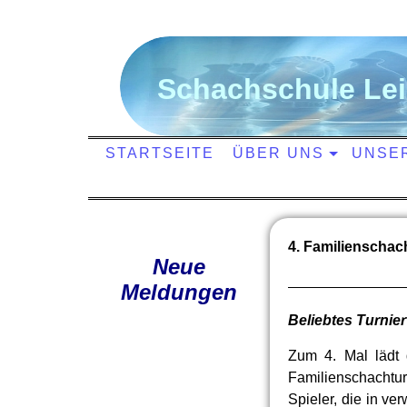
S
chachschule
L
e
STARTSEITE
ÜBER UNS
UNSE
4. Familienschac
Neue
Meldungen
Beliebtes Turnier
Zum 4. Mal lädt
Familienschachturn
Spieler, die in ve