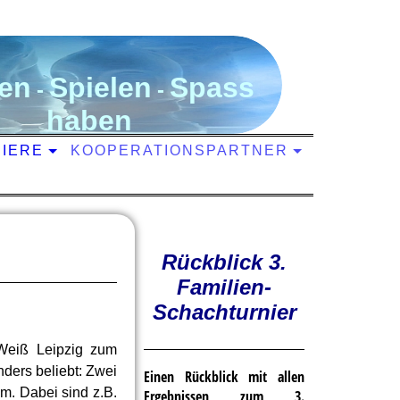
en
S
pielen
S
pass
-
-
haben
NIERE
KOOPERATIONSPARTNER
Rückblick 3.
Familien-
Schachturnier
Weiß Leipzig zum
nders beliebt: Zwei
Einen Rückblick mit allen
am. Dabei sind z.B.
Ergebnissen zum 3.