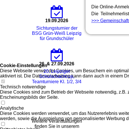
Die Online-Anmeld
Die Teilnehmerli
19.09.2026
>>> Gemeinschaft
Sichtungsturnier der
BSG Grün-Weiß Leipzig
für Grundschüler
26. & 27.09.2026
Cookie-Einstellungen
Diese Webseite verwendet Cookies, um Besuchern ein optimales
20. Leipziger
aktiviert ist. Die Datenverarbeitung kann dann auch in einem Dr
Schulschachcup,
Teamturniere Kl. 1/2, 3/4
Technisch notwendige
Diese Cookies sind zum Betrieb der Webseite notwendig, z.B.
Erscheinungsbilds der Seite.
Analytische
Diese Cookies werden verwendet, um das Nutzererlebnis weiter z
werden, sowie die Ausspielung von personalisierter Werbung d
Weitere Veranstaltungen
finden Sie in unserem