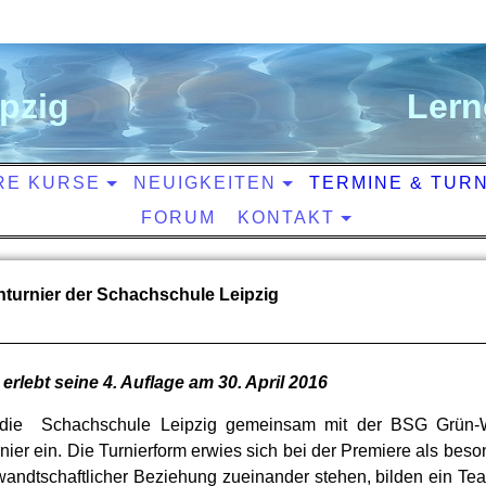
ipzig
L
ern
RE KURSE
NEUIGKEITEN
TERMINE & TUR
FORUM
KONTAKT
hturnier der Schachschule Leipzig
 erlebt seine 4. Auflage am 30. April 2016
 die Schachschule Leipzig gemeinsam mit der BSG Grün-
ier ein. Die Turnierform erwies sich bei der Premiere als beso
rwandtschaftlicher Beziehung zueinander stehen, bilden ein Te