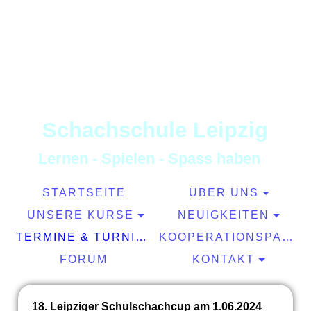
S
chachschule
L
eipzig
L
ernen
-
S
pielen
-
S
pass haben
STARTSEITE
ÜBER UNS
UNSERE KURSE
NEUIGKEITEN
TERMINE & TURNIERE
KOOPERATIONSPARTNER
FORUM
KONTAKT
18. Leipziger Schulschachcup am 1.06.2024