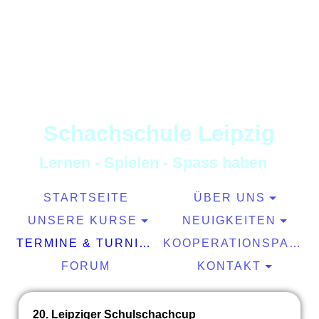
S
chachschule
L
eipzig
L
ernen
-
S
pielen
-
S
pass haben
STARTSEITE
ÜBER UNS
UNSERE KURSE
NEUIGKEITEN
TERMINE & TURNIERE
KOOPERATIONSPARTNER
FORUM
KONTAKT
20. Leipziger Schulschachcup