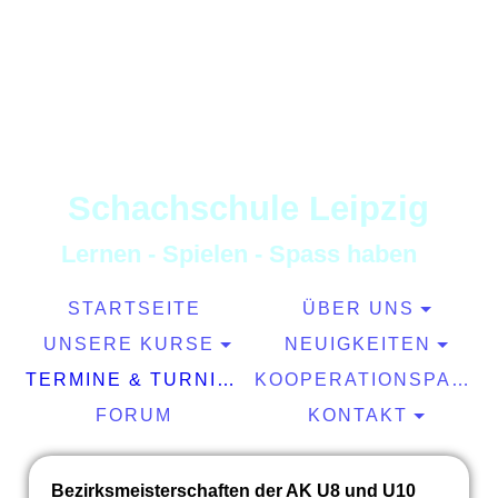
S
chachschule
L
eipzig
L
ernen
-
S
pielen
-
S
pass haben
STARTSEITE
ÜBER UNS
UNSERE KURSE
NEUIGKEITEN
TERMINE & TURNIERE
KOOPERATIONSPARTNER
FORUM
KONTAKT
Bezirksmeisterschaften der AK U8 und U10