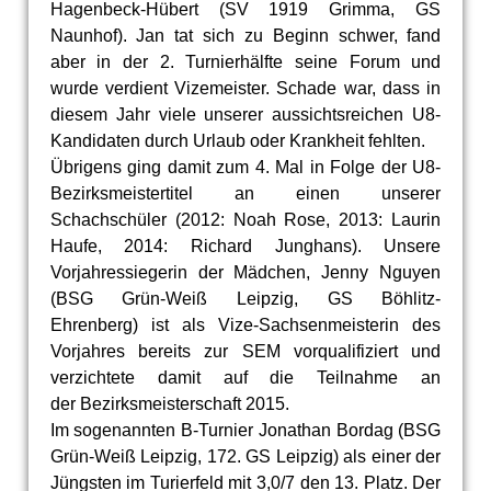
Hagenbeck-Hübert (SV 1919 Grimma, GS
Naunhof). Jan tat sich zu Beginn schwer, fand
aber in der 2. Turnierhälfte seine Forum und
wurde verdient Vizemeister. Schade war, dass in
diesem Jahr viele unserer aussichtsreichen U8-
Kandidaten durch Urlaub oder Krankheit fehlten.
Übrigens ging damit zum 4. Mal in Folge der U8-
Bezirksmeistertitel an einen unserer
Schachschüler (2012: Noah Rose, 2013: Laurin
Haufe, 2014: Richard Junghans). Unsere
Vorjahressiegerin der Mädchen, Jenny Nguyen
(BSG Grün-Weiß Leipzig, GS Böhlitz-
Ehrenberg) ist als Vize-Sachsenmeisterin des
Vorjahres bereits zur SEM vorqualifiziert und
verzichtete damit auf die Teilnahme an
der Bezirksmeisterschaft 2015.
Im sogenannten B-Turnier Jonathan Bordag (BSG
Grün-Weiß Leipzig, 172. GS Leipzig) als einer der
Jüngsten im Turierfeld mit 3,0/7 den 13. Platz. Der