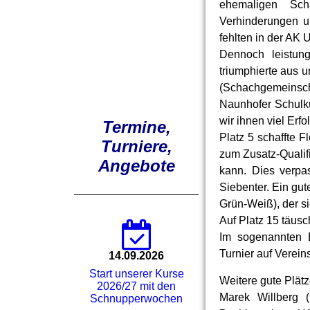
ehemaligen Scha
Verhinderungen un
fehlten in der AK 
Dennoch leistun
triumphierte aus 
(Schachgemeinsch
Naunhofer Schulku
wir ihnen viel Erf
Termine,
Platz 5 schaffte 
Turniere,
zum Zusatz-Qualifi
Angebote
kann. Dies verpa
Siebenter. Ein gu
Grün-Weiß), der si
Auf Platz 15 täusc
Im sogenannten B-
Turnier auf Verei
14.09.2026
Start unserer Kurse
Weitere gute Plätz
2026/27 mit den
Marek Willberg 
Schnupperwochen