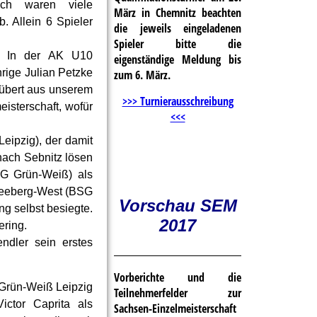
lich waren viele
März in Chemnitz beachten
. Allein 6 Spieler
die jeweils eingeladenen
Spieler bitte die
n. In der AK U10
eigenständige Meldung bis
rige Julian Petzke
zum 6. März.
übert aus unserem
>>> Turnierausschreibung
isterschaft, wofür
<<<
eipzig), der damit
 nach Sebnitz lösen
SG Grün-Weiß) als
kleeberg-West (BSG
Vorschau SEM
ng selbst besiegte.
2017
ering.
endler sein erstes
Vorberichte und die
G Grün-Weiß Leipzig
Teilnehmerfelder zur
ctor Caprita als
Sachsen-Einzelmeisterschaft