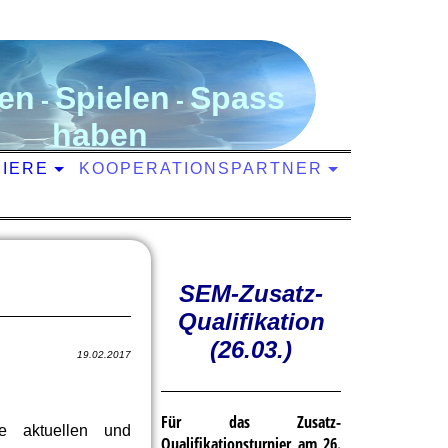
en
S
pielen
S
pass
-
-
haben
NIERE
KOOPERATIONSPARTNER
SEM-Zusatz-
Qualifikation
(26.03.)
19.02.2017
Für das Zusatz-
e aktuellen und
Qualifikationsturnier am 26.