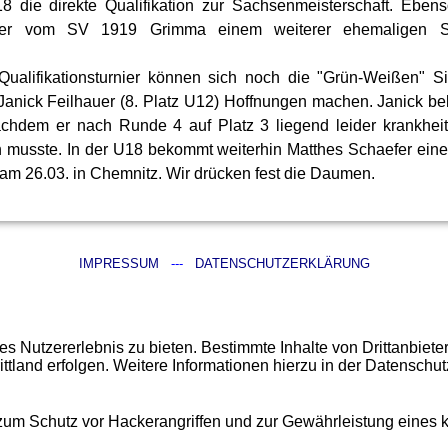
8 die direkte Qualifikation zur Sachsenmeisterschaft. Eben
äfer vom SV 1919 Grimma einem weiterer ehemaligen Sc
Qualifikationsturnier können sich noch die "Grün-Weißen" S
Janick Feilhauer (8. Platz U12) Hoffnungen machen. Janick 
nachdem er nach Runde 4 auf Platz 3 liegend leider krankhei
n musste. In der U18 bekommt weiterhin Matthes Schaefer einen 
am 26.03. in Chemnitz. Wir drücken fest die Daumen.
IMPRESSUM
---
DATENSCHUTZERKLÄRUNG
 Nutzererlebnis zu bieten. Bestimmte Inhalte von Drittanbiet
ittland erfolgen. Weitere Informationen hierzu in der Datenschut
 zum Schutz vor Hackerangriffen und zur Gewährleistung eines