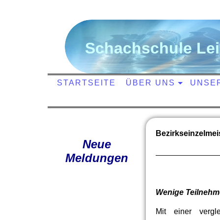
S
chachschule
L
e
STARTSEITE
ÜBER UNS
UNSE
Bezirkseinzelmei
Neue
Meldungen
Wenige Teilnehm
Mit einer verg