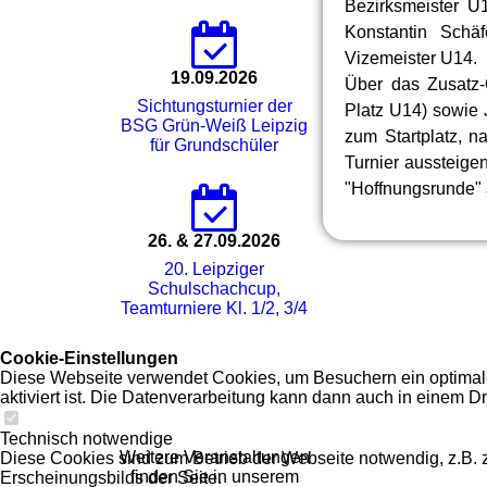
Bezirksmeister U1
Konstantin Sch
Vizemeister U14.
19.09.2026
Über das Zusatz-
Sichtungsturnier der
Platz U14) sowie 
BSG Grün-Weiß Leipzig
zum Startplatz, 
für Grundschüler
Turnier aussteige
"Hoffnungsrunde" 
26. & 27.09.2026
20. Leipziger
Schulschachcup,
Teamturniere Kl. 1/2, 3/4
Cookie-Einstellungen
Diese Webseite verwendet Cookies, um Besuchern ein optimales
aktiviert ist. Die Datenverarbeitung kann dann auch in einem Dr
Technisch notwendige
Weitere Veranstaltungen
Diese Cookies sind zum Betrieb der Webseite notwendig, z.B.
finden Sie in unserem
Erscheinungsbilds der Seite.