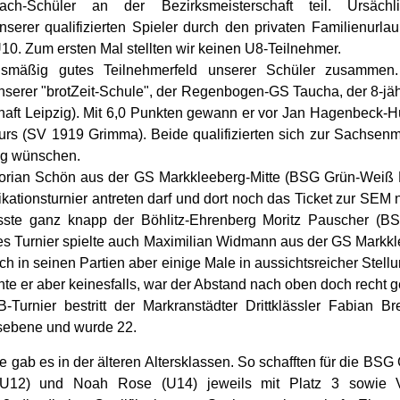
ch-Schüler an der Bezirksmeisterschaft teil. Ursäch
serer qualifizierten Spieler durch den privaten Familienurlaub
U10. Zum ersten Mal stellten wir keinen U8-Teilnehmer.
gsmäßig gutes Teilnehmerfeld unserer Schüler zusamme
unserer "brotZeit-Schule", der Regenbogen-GS Taucha, der 8-jäh
aft Leipzig). Mit 6,0 Punkten gewann er vor Jan Hagenbeck-H
rs (SV 1919 Grimma). Beide qualifizierten sich zur Sachsenme
olg wünschen.
Florian Schön aus der GS Markkleeberg-Mitte (BSG Grün-Weiß L
kationsturnier antreten darf und dort noch das Ticket zur SEM
sste ganz knapp der Böhlitz-Ehrenberg Moritz Pauscher (B
tes Turnier spielte auch Maximilian Widmann aus der GS Mark
ch in seinen Partien aber einige Male in aussichtsreicher Stellu
hte er aber keinesfalls, war der Abstand nach oben doch recht g
Turnier bestritt der Markranstädter Drittklässler Fabian Br
nsebene und wurde 22.
e gab es in der älteren Altersklassen. So schafften für die BS
(U12) und Noah Rose (U14) jeweils mit Platz 3 sowie Vi