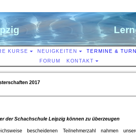
ipzig
L
ern
RE KURSE
NEUIGKEITEN
TERMINE & TUR
FORUM
KONTAKT
sterschaften 2017
er der Schachschule Leipzig können zu überzeugen
leichsweise bescheidenen Teilnehmerzahl nahmen unser