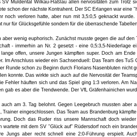
 SV Muldental Wilkau-Haßlau allen nervositäten zum Trotz si
ete schon der nächste Kontrahent. Der SC Erlangen war eine "
r noch verloren hatte, aber nun mit 3,5:0,5 geknackt wurde.
ht nur für Glücksgefühle sondern für die überraschende Tabell
 aber wenig euphorisch. Zunächst musste gegen die auf den Tit
haft - immerhin an Nr. 2 gesetzt - eine 0,5:3,5-Niederlage e
f lange offen, unsere Jungen kämpften super. Doch am Ende 
er. Im Anschluss wieder ein Sachsenduell: Das Team des TuS 
eser Runde schon zu Beginn durch Florians Nasenbluten nicht g
elen konnte. Das wirkte sich auch auf die Nervosität der Teams
 die Fehler häuften sich und das Spiel ging 1:3 verloren. Am 
en gab es aber die Trendwende. Der VfL Gräfenhainichen wurd
 auch am 3. Tag belohnt. Gegen Leegebruch mussten aber al
, Trainer eingeschlossen. Das Team aus Brandenburg kämpfte 
ührung. Doch das Ruder riss unsere Mannschaft doch wied
ich wartete mit dem SV "Glück auf" Rüdersdorf noch ein brand
re Jungs aber recht schnell eine 2:0-Führung erspielt. Auc