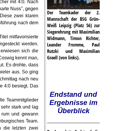
cher mit 4:0. Nach
harte Nuss", gegen
Der Teamkader der 2.
 Diese zwei klaren
Mannschaft der BSG Grün-
enführung nach dem
Weiß Leipzig (Platz 56) zur
Siegerehrung mit Maximilian
el mitfavorisierte
Widmann, Timon Richter,
ingesteckt werden.
Leander Fromme, Paul
Rutzki und Maximilian
erwiesen sich die
Graell (von links).
Coswig kennt man,
ut. Es drohte, dass
pieler aus. So ging
Nachmittag nach neu
e 4:0 besiegt. Das
Endstand und
le Teammitglieder
Ergebnisse im
sehr stark und lag
Überblick
er rum und gewann
enburgisches Team.
h die letzten zwei