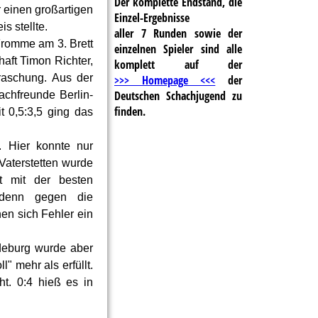
Der komplette Endstand, die
 einen großartigen
Einzel-Ergebnisse
s stellte.
aller 7 Runden sowie der
Fromme am 3. Brett
einzelnen Spieler sind alle
aft Timon Richter,
komplett auf der
raschung. Aus der
>>> Homepage <<<
der
Deutschen Schachjugend zu
achfreunde Berlin-
finden.
 0,5:3,5 ging das
. Hier konnte nur
Vaterstetten wurde
t mit der besten
, denn gegen die
en sich Fehler ein
deburg wurde aber
" mehr als erfüllt.
t. 0:4 hieß es in