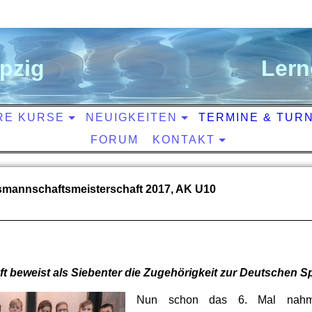
ipzig
L
ern
RE KURSE
NEUIGKEITEN
TERMINE & TUR
FORUM
KONTAKT
smannschaftsmeisterschaft 2017, AK U10
t beweist als Siebenter die Zugehörigkeit zur Deutschen Sp
Nun schon das 6. Mal nahm