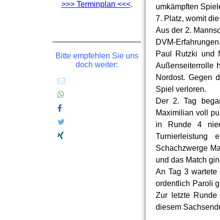
>>> Terminplan <<<
.
umkämpften Spiele
7. Platz, womit di
Aus der 2. Mannsc
DVM-Erfahrungen. 
Paul Rutzki und 
Bitte empfehlen Sie uns
doch weiter:
Außenseiterrolle 
Nordost. Gegen d
Spiel verloren.
Der 2. Tag began
Maximilian voll p
in Runde 4 nied
Turnierleistung
Schachzwerge Magd
und das Match gin
An Tag 3 wartete
ordentlich Paroli 
Zur letzte Runde
diesem Sachsendu