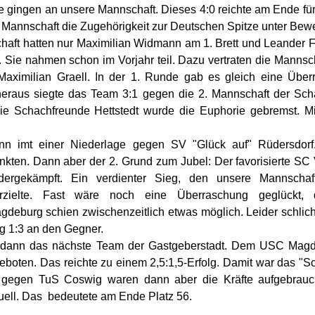
 gingen an unsere Mannschaft. Dieses 4:0 reichte am Ende für
e Mannschaft die Zugehörigkeit zur Deutschen Spitze unter Bewei
haft hatten nur Maximilian Widmann am 1. Brett und Leander 
Sie nahmen schon im Vorjahr teil. Dazu vertraten die Mannsch
Maximilian Graell. In der 1. Runde gab es gleich eine Über
heraus siegte das Team 3:1 gegen die 2. Mannschaft der Sch
ie Schachfreunde Hettstedt wurde die Euphorie gebremst. Mit
n imt einer Niederlage gegen SV "Glück auf" Rüdersdorf
unkten. Dann aber der 2. Grund zum Jubel: Der favorisierte SC 
ergekämpft. Ein verdienter Sieg, den unsere Mannschaf
 erzielte. Fast wäre noch eine Überraschung geglückt
eburg schien zwischenzeitlich etwas möglich. Leider schlich
g 1:3 an den Gegner.
 dann das nächste Team der Gastgeberstadt. Dem USC Mag
geboten. Das reichte zu einem 2,5:1,5-Erfolg. Damit war das "Soll
 gegen TuS Coswig waren dann aber die Kräfte aufgebrauch
ell. Das bedeutete am Ende Platz 56.