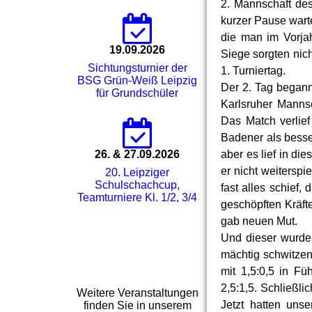
2. Mannschaft des
kurzer Pause wart
die man im Vorjah
19.09.2026
Siege sorgten nic
Sichtungsturnier der
1. Turniertag.
BSG Grün-Weiß Leipzig
Der 2. Tag begann
für Grundschüler
Karlsruher Mannsc
Das Match verlie
Badener als bess
26. & 27.09.2026
aber es lief in di
er nicht weiterspi
20. Leipziger
Schulschachcup,
fast alles schief,
Teamturniere Kl. 1/2, 3/4
geschöpften Kräft
gab neuen Mut.
Und dieser wurde
mächtig schwitzen
mit 1,5:0,5 in F
2,5:1,5. Schließl
Weitere Veranstaltungen
Jetzt hatten unse
finden Sie in unserem