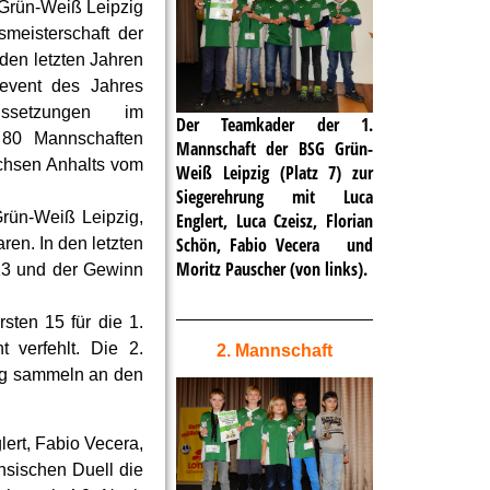
 Grün-Weiß Leipzig
meisterschaft der
 den letzten Jahren
hevent des Jahres
ussetzungen im
Der Teamkader der 1.
. 80 Mannschaften
Mannschaft der BSG Grün-
chsen Anhalts vom
Weiß Leipzig (Platz 7) zur
Siegerehrung mit Luca
Grün-Weiß Leipzig,
Englert, Luca Czeisz, Florian
Schön, Fabio Vecera und
ren. In den letzten
Moritz Pauscher (von links).
013 und der Gewinn
sten 15 für die 1.
 verfehlt. Die 2.
2. Mannschaft
ng sammeln an den
lert, Fabio Vecera,
hsischen Duell die