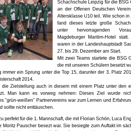
Schachschule Leipzig für die BSG
an der Offenen Deutschen Vereins
Altersklasse U10 teil. Wie schon in
fand dieses letzte große Schac
unter hervorragenden Vora
Magdeburger Maritim-Hotel statt
waren in der Landeshauptstadt Sa
27. bis 29. Dezember am Start.
Mit zwei Teams startete die BSG 
die mit unseren Schülern besetzt wa
g immer ein Sprung unter die Top 15, darunter der 3. Platz 2
sterschaft 2014.
die Zielstellung auch in diesem mit einem Platz unter den er
zt. Man kann es vorweg nehmen: Dieses Ziel wurde nicht
es "grün-weißen" Partnervereins war zum Lernen und Erfahru
 sollte nicht enttäuschen.
zu perfekt für die 1. Mannschaft, die mit Florian Schön, Luca Eng
 Moritz Pauscher besezt war. Sie besiegte zum Auftakt im säc