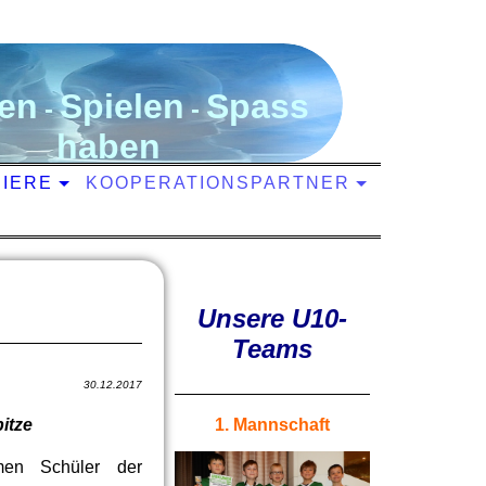
en
S
pielen
S
pass
-
-
haben
NIERE
KOOPERATIONSPARTNER
Unsere U10-
Teams
30.12.2017
itze
1. Mannschaft
en Schüler der