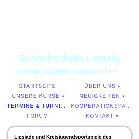
S
chachschule
L
eipzig
L
ernen
-
S
pielen
-
S
pass haben
STARTSEITE
ÜBER UNS
UNSERE KURSE
NEUIGKEITEN
TERMINE & TURNIERE
KOOPERATIONSPARTNER
FORUM
KONTAKT
Lipsiade und Kreisjugendsportspiele des