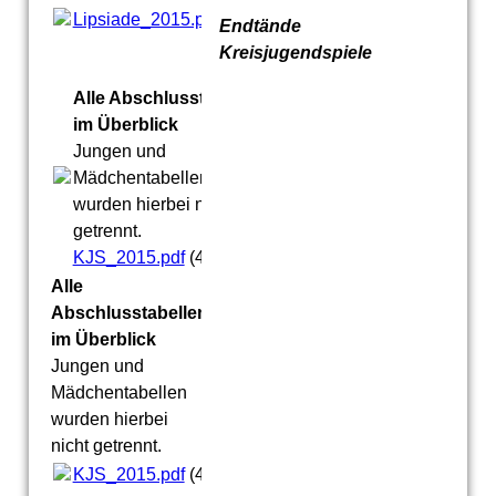
Lipsiade_2015.pdf
(95.5KB)
Endtände
Kreisjugendspiele
Alle Abschlusstabellen
im Überblick
Jungen und
Mädchentabellen
wurden hierbei nicht
getrennt.
KJS_2015.pdf
(45.25KB)
Alle
Abschlusstabellen
im Überblick
Jungen und
Mädchentabellen
wurden hierbei
nicht getrennt.
KJS_2015.pdf
(45.25KB)