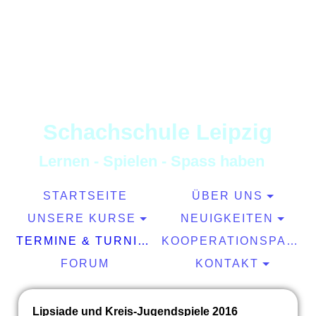
S
chachschule
L
eipzig
L
ernen
-
S
pielen
-
S
pass haben
STARTSEITE
ÜBER UNS
UNSERE KURSE
NEUIGKEITEN
TERMINE & TURNIERE
KOOPERATIONSPARTNER
FORUM
KONTAKT
Lipsiade und Kreis-Jugendspiele 2016