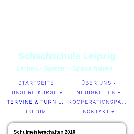
S
chachschule
L
eipzig
L
ernen
-
S
pielen
-
S
pass haben
STARTSEITE
ÜBER UNS
UNSERE KURSE
NEUIGKEITEN
TERMINE & TURNIERE
KOOPERATIONSPARTNER
FORUM
KONTAKT
Schulmeisterschaften 2016