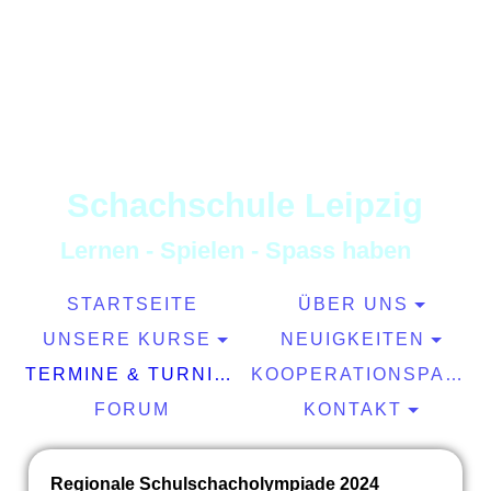
S
chachschule
L
eipzig
L
ernen
-
S
pielen
-
S
pass haben
STARTSEITE
ÜBER UNS
UNSERE KURSE
NEUIGKEITEN
TERMINE & TURNIERE
KOOPERATIONSPARTNER
FORUM
KONTAKT
Regionale Schulschacholympiade 2024