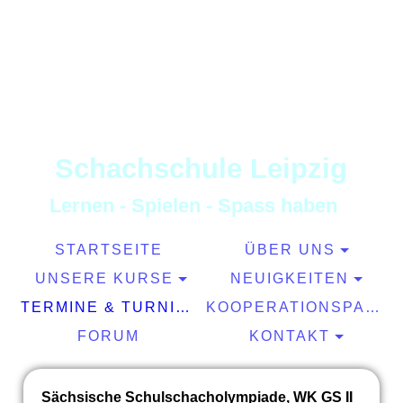
S
chachschule
L
eipzig
L
ernen
-
S
pielen
-
S
pass haben
STARTSEITE
ÜBER UNS
UNSERE KURSE
NEUIGKEITEN
TERMINE & TURNIERE
KOOPERATIONSPARTNER
FORUM
KONTAKT
Sächsische Schulschacholympiade, WK GS II