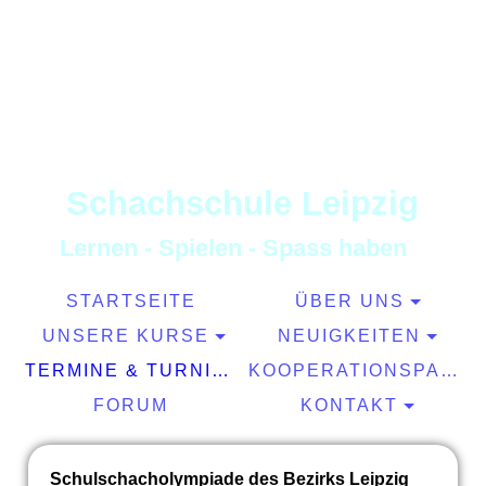
S
chachschule
L
eipzig
L
ernen
-
S
pielen
-
S
pass haben
STARTSEITE
ÜBER UNS
UNSERE KURSE
NEUIGKEITEN
TERMINE & TURNIERE
KOOPERATIONSPARTNER
FORUM
KONTAKT
Schulschacholympiade des Bezirks Leipzig