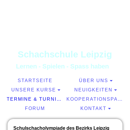
S
chachschule
L
eipzig
L
ernen
-
S
pielen
-
S
pass haben
STARTSEITE
ÜBER UNS
UNSERE KURSE
NEUIGKEITEN
TERMINE & TURNIERE
KOOPERATIONSPARTNER
FORUM
KONTAKT
Schulschacholympiade des Bezirks Leipzig