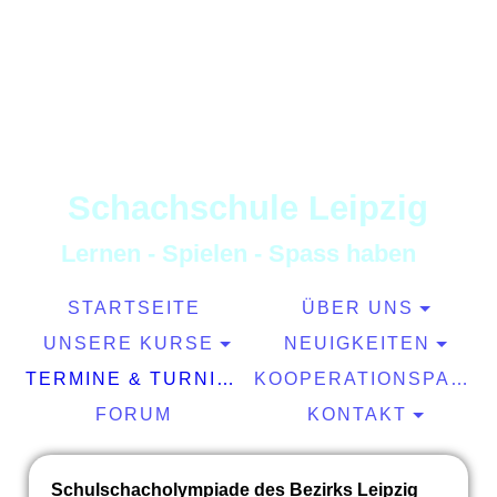
S
chachschule
L
eipzig
L
ernen
-
S
pielen
-
S
pass haben
STARTSEITE
ÜBER UNS
UNSERE KURSE
NEUIGKEITEN
TERMINE & TURNIERE
KOOPERATIONSPARTNER
FORUM
KONTAKT
Schulschacholympiade des Bezirks Leipzig