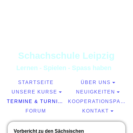
S
chachschule
L
eipzig
L
ernen
-
S
pielen
-
S
pass haben
STARTSEITE
ÜBER UNS
UNSERE KURSE
NEUIGKEITEN
TERMINE & TURNIERE
KOOPERATIONSPARTNER
FORUM
KONTAKT
Vorbericht zu den Sächsischen