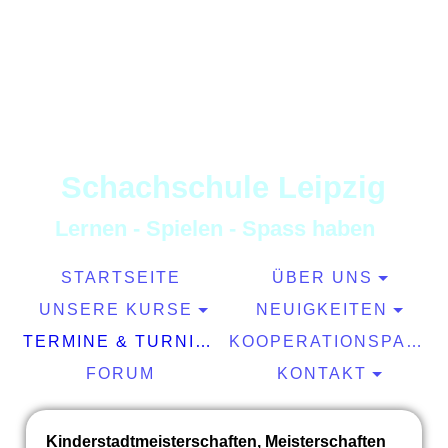
S
chachschule
L
eipzig
L
ernen
-
S
pielen
-
S
pass haben
STARTSEITE
ÜBER UNS
UNSERE KURSE
NEUIGKEITEN
TERMINE & TURNIERE
KOOPERATIONSPARTNER
FORUM
KONTAKT
Kinderstadtmeisterschaften, Meisterschaften