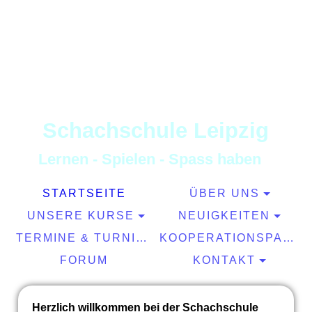
S
chachschule
L
eipzig
L
ernen
-
S
pielen
-
S
pass haben
STARTSEITE
ÜBER UNS
UNSERE KURSE
NEUIGKEITEN
TERMINE & TURNIERE
KOOPERATIONSPARTNER
FORUM
KONTAKT
Herzlich willkommen bei der Schachschule