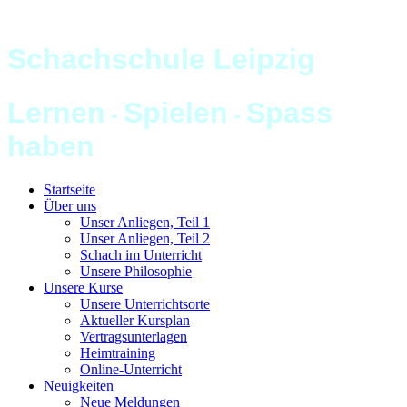
S
chachschule
L
eipzig
L
ernen
S
pielen
S
pass
-
-
haben
Startseite
Über uns
Unser Anliegen, Teil 1
Unser Anliegen, Teil 2
Schach im Unterricht
Unsere Philosophie
Unsere Kurse
Unsere Unterrichtsorte
Aktueller Kursplan
Vertragsunterlagen
Heimtraining
Online-Unterricht
Neuigkeiten
Neue Meldungen