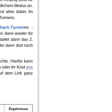
edlichem Modus an.
t alles dabei. Im
Turniers.
chach-Turnier
en -
en dann wieder für
tartet dann das 2.
ler dann dort noch
hts. Hierfür kann
h oder ihr Kind
>>>
auf dem Link ganz
Ergebnisse