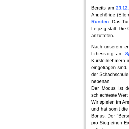
Bereits am
23.12
Angehörige (Elter
Runden
. Das Tur
Leipzig statt. Die
anzutreten.
Nach unserem erf
lichess.org an.
S
Kursteilnehmern im
eingetragen sind.
der Schachschule L
nebenan.
Der Modus ist d
schlechteste Wert 
Wir spielen im Ar
und hat somit die
Bonus. Der "Berse
pro Sieg einen Ex