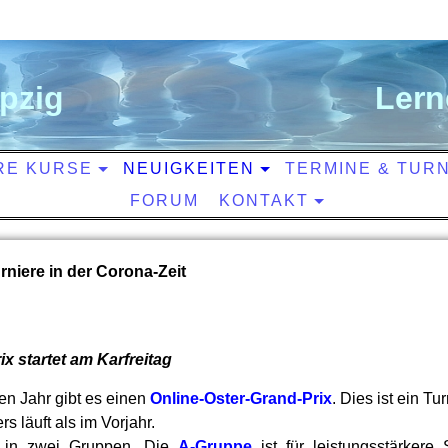
ipzig
L
ern
RE KURSE
NEUIGKEITEN
TERMINE & TUR
FORUM
KONTAKT
rniere in der Corona-Zeit
ix startet am Karfreitag
en Jahr gibt es einen
Online-Oster-Grand-Prix
. Dies ist ein Tu
s läuft als im Vorjahr.
t in zwei Gruppen. Die
A-Gruppe
ist für leistungsstärkere