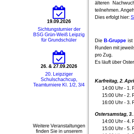
älteren Nachwuch
teilnehmen. Angehö
Dies erfolgt hier:
S
19.09.2026
Sichtungsturnier der
BSG Grün-Weiß Leipzig
für Grundschüler
Die
B-Gruppe
ist
Runden mit jeweils
pro Zug.
Es läuft über Oste
26. & 27.09.2026
20. Leipziger
Schulschachcup,
Karfreitag, 2. Apri
Teamturniere Kl. 1/2, 3/4
14:00 Uhr - 1. 
15:00 Uhr - 2. 
16:00 Uhr - 3. 
Ostersamstag, 3. 
14:00 Uhr - 4. 
Weitere Veranstaltungen
15:00 Uhr - 5. 
finden Sie in unserem