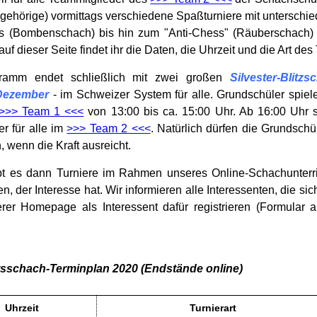
ngehörige) vormittags verschiedene Spaßturniere mit unterschi
 (Bombenschach) bis hin zum "Anti-Chess" (Räuberschach) is
uf dieser Seite findet ihr die Daten, die Uhrzeit und die Art des 
ramm endet schließlich mit zwei großen
Silvester-Blitzs
Dezember
- im Schweizer System für alle. Grundschüler spiel
>>> Team 1 <<<
von 13:00 bis ca. 15:00 Uhr. Ab 16:00 Uhr s
ier für alle im
>>> Team 2 <<<
. Natürlich dürfen die Grundschü
 wenn die Kraft ausreicht.
bt es dann Turniere im Rahmen unseres Online-Schachunterric
n, der Interesse hat. Wir informieren alle Interessenten, die sic
rer Homepage als Interessent dafür registrieren (Formular 
sschach-Terminplan 2020 (Endstände online)
Uhrzeit
Turnierart