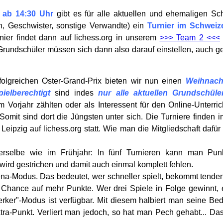
. ab 14:30 Uhr
gibt es für alle aktuellen und ehemaligen Sc
n, Geschwister, sonstige Verwandte) ein
Turnier im Schweiz
nier findet dann auf lichess.org in unserem
>>> Team 2 <<<
 Grundschüler müssen sich dann also darauf einstellen, auch g
olgreichen Oster-Grand-Prix bieten wir nun einen
Weihnach
pielberechtigt
sind indes
nur alle aktuellen Grundschüle
 Vorjahr zählten oder als Interessent für den Online-Unterric
 Somit sind dort die Jüngsten unter sich. Die Turniere finden 
eipzig auf lichess.org statt. Wie man die Mitgliedschaft dafür e
erselbe wie im Frühjahr: In fünf Turnieren kann man Pun
wird gestrichen und damit auch einmal komplett fehlen.
ena-Modus. Das bedeutet, wer schneller spielt, bekommt tende
 Chance auf mehr Punkte. Wer drei Spiele in Folge gewinnt, e
rker"-Modus ist verfügbar. Mit diesem halbiert man seine Bed
tra-Punkt. Verliert man jedoch, so hat man Pech gehabt... Das 