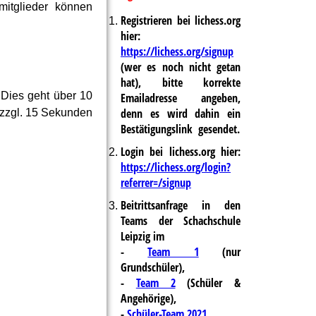
mitglieder können
Registrieren bei lichess.org
hier:
https://lichess.org/signup
(wer es noch nicht getan
hat), bitte korrekte
. Dies geht über 10
Emailadresse angeben,
denn es wird
dahin
ein
e zzgl. 15 Sekunden
Bestätigungslink gesendet.
Login bei lichess.org hier:
https://lichess.org/login?
referrer=/signup
Beitrittsanfrage in den
Teams der Schachschule
Leipzig im
-
Team 1
(nur
Grundschüler),
-
Team 2
(Schüler &
Angehörige),
-
Schüler-Team 2021