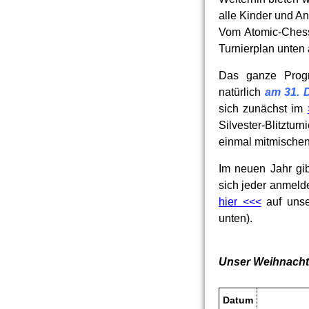
alle Kinder und A
Vom Atomic-Chess
Turnierplan unten a
Das ganze Prog
natürlich
am 31. 
sich zunächst im
Silvester-Blitzturn
einmal mitmischen,
Im neuen Jahr gi
sich jeder anmelde
hier <<<
auf unse
unten).
Unser Weihnacht
Datum