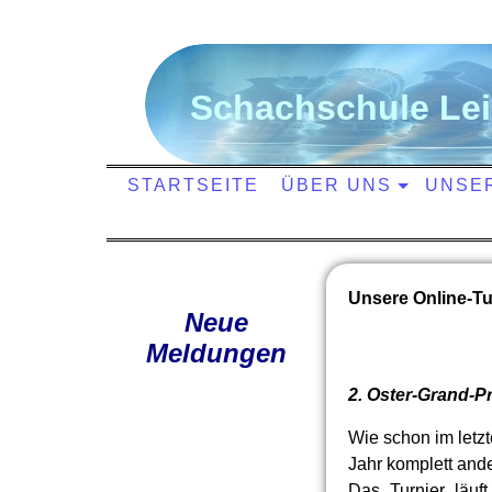
S
chachschule
L
e
STARTSEITE
ÜBER UNS
UNSE
Unsere Online-Tu
Neue
Meldungen
2. Oster-Grand-Pr
Wie schon im letzt
Jahr komplett ander
Das Turnier läuf