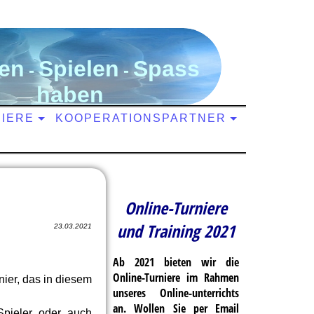
en
S
pielen
S
pass
-
-
haben
NIERE
KOOPERATIONSPARTNER
Online-Turniere
und Training 2021
23.03.2021
Ab 2021 bieten wir die
Online-Turniere im Rahmen
rnier, das in diesem
unseres Online-unterrichts
an. Wollen Sie per Email
 Spieler oder auch