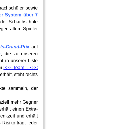
hachschüler sowie
er System über 7
der Schachschule
egen ältere Spieler
ts-Grand-Prix
auf
r
, die zu unseren
ht in unserer Liste
im
>>> Team 1 <<<
rhält, steht rechts
kte sammeln, der
nziell mehr Gegner
rhält einen Extra-
enkzeit und erhält
Risiko trägt jeder