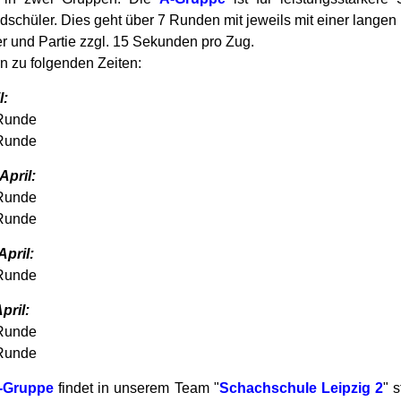
dschüler. Dies geht über 7 Runden mit jeweils mit einer lange
er und Partie zzgl. 15 Sekunden pro Zug.
rn zu folgenden Zeiten:
l:
Runde
 Runde
April:
Runde
Runde
April:
Runde
pril:
Runde
Runde
-Gruppe
findet in unserem Team "
Schachschule Leipzig 2
" 