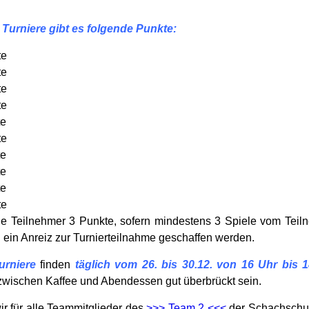
 Turniere gibt es folgende Punkte:
te
te
te
te
te
te
te
te
te
te
alle Teilnehmer 3 Punkte, sofern mindestens 3 Spiele vom Teil
 ein Anreiz zur Turnierteilnahme geschaffen werden.
urniere
finden
täglich vom 26. bis 30.12. von 16 Uhr bis 
n zwischen Kaffee und Abendessen gut überbrückt sein.
ir für alle Teammitglieder des
>>> Team 2 <<<
der Schachschule