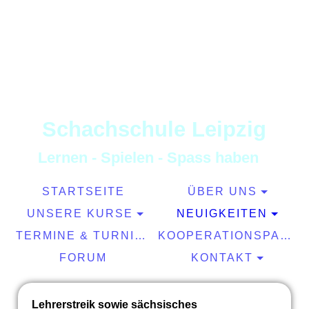
S
chachschule
L
eipzig
L
ernen
-
S
pielen
-
S
pass haben
STARTSEITE
ÜBER UNS
UNSERE KURSE
NEUIGKEITEN
TERMINE & TURNIERE
KOOPERATIONSPARTNER
FORUM
KONTAKT
Lehrerstreik sowie sächsisches