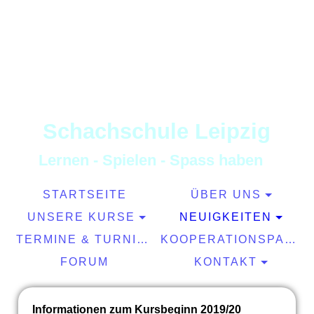
S
chachschule
L
eipzig
L
ernen
-
S
pielen
-
S
pass haben
STARTSEITE
ÜBER UNS
UNSERE KURSE
NEUIGKEITEN
TERMINE & TURNIERE
KOOPERATIONSPARTNER
FORUM
KONTAKT
Informationen zum Kursbeginn 2019/20