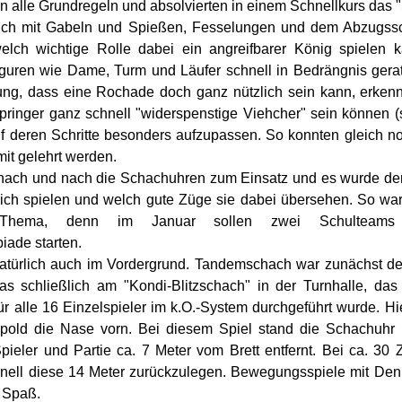
n alle Grundregeln und absolvierten in einem Schnellkurs das 
ich mit Gabeln und Spießen, Fesselungen und dem Abzugssc
 welch wichtige Rolle dabei ein angreifbarer König spielen 
guren wie Dame, Turm und Läufer schnell in Bedrängnis gera
ung, dass eine Rochade doch ganz nützlich sein kann, erken
pringer ganz schnell "widerspenstige Viehcher" sein können (
auf deren Schritte besonders aufzupassen. So konnten gleich no
it gelehrt werden.
ach und nach die Schachuhren zum Einsatz und es wurde den 
tlich spielen und welch gute Züge sie dabei übersehen. So war 
 Thema, denn im Januar sollen zwei Schulteams 
ade starten.
atürlich auch im Vordergrund. Tandemschach war zunächst der
s schließlich am "Kondi-Blitzschach" in der Turnhalle, das
ür alle 16 Einzelspieler im k.O.-System durchgeführt wurde. H
pold die Nase vorn. Bei diesem Spiel stand die Schachuhr 
ieler und Partie ca. 7 Meter vom Brett entfernt. Bei ca. 30 
nell diese 14 Meter zurückzulegen. Bewegungsspiele mit Denk
g Spaß.