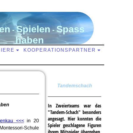
en
S
pielen
S
pass
-
-
haben
NIERE
KOOPERATIONSPARTNER
Tandemschach
aben
In Zweierteams war das
"Tandem-Schach" besonders
angesagt. Hier konnten die
wenkau <<<
in 20
Spieler geschlagene Figuren
 Montessori-Schule
ihrem Mitspieler übergeben,