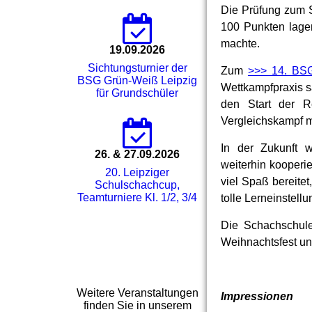
Die Prüfung zum S
100 Punkten lagen
machte.
19.09.2026
Sichtungsturnier der
Zum
>>> 14. BSG
BSG Grün-Weiß Leipzig
Wettkampfpraxis 
für Grundschüler
den Start der R
Vergleichskampf m
In der Zukunft 
26. & 27.09.2026
weiterhin kooperi
20. Leipziger
viel Spaß bereite
Schulschachcup,
Teamturniere Kl. 1/2, 3/4
tolle Lerneinstellu
Die Schachschule
Weihnachtsfest un
Weitere Veranstaltungen
Impressionen
finden Sie in unserem