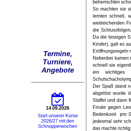
beherrschten scho
So machten sie s
lernten schnell,
weitreichenden Fi
die Schlussfolger
Da die bissigen S
Kinder), galt es 
Eröffnungsregeln m
Termine,
Nebenbei kamen n
Turniere,
schnell sie eigen
Angebote
ein wichtiges
Schulschacholympi
Der Spaß stand n
abgelöst wurde da
Staffel und dann f
Finale gegen Leo
14.09.2026
Bedenkzeit pro Sp
Start unserer Kurse
2026/27 mit den
jedesmal sehr sch
Schnupperwochen
das machte richti