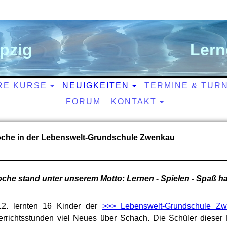
ipzig
L
ern
RE KURSE
NEUIGKEITEN
TERMINE & TUR
FORUM
KONTAKT
che in der Lebenswelt-Grundschule Zwenkau
he stand unter unserem Motto: Lernen - Spielen - Spaß h
12. lernten 16 Kinder der
>>> Lebenswelt-Grundschule Z
errichtsstunden viel Neues über Schach. Die Schüler dieser