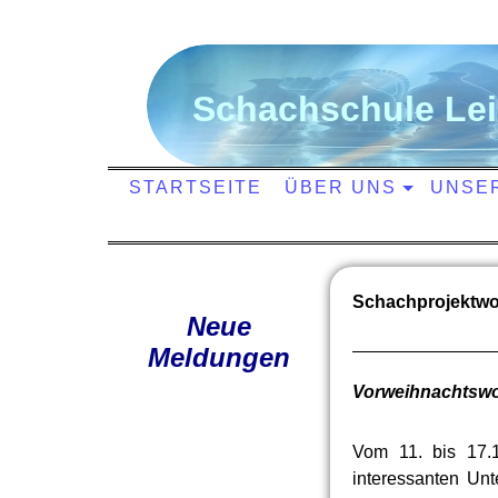
S
chachschule
L
e
STARTSEITE
ÜBER UNS
UNSE
Schachprojektwo
Neue
Meldungen
Vorweihnachtswoc
Vom 11. bis 17.
interessanten Unt