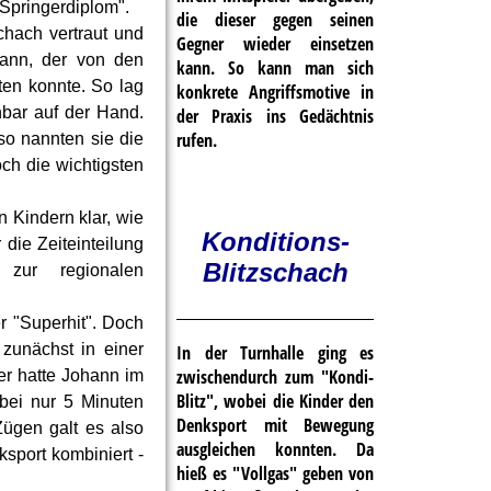
"Springerdiplom".
die dieser gegen seinen
hach vertraut und
Gegner wieder einsetzen
kann, der von den
kann. So kann man sich
ten konnte. So lag
konkrete Angriffsmotive in
nbar auf der Hand.
der Praxis ins Gedächtnis
rufen.
so nannten sie die
ch die wichtigsten
Kindern klar, wie
Konditions-
die Zeiteinteilung
Blitzschach
zur regionalen
 "Superhit". Doch
 zunächst in einer
In der Turnhalle ging es
zwischendurch zum "Kondi-
ier hatte Johann im
Blitz", wobei die Kinder den
bei nur 5 Minuten
Denksport mit Bewegung
Zügen galt es also
ausgleichen konnten. Da
sport kombiniert -
hieß es "Vollgas" geben von