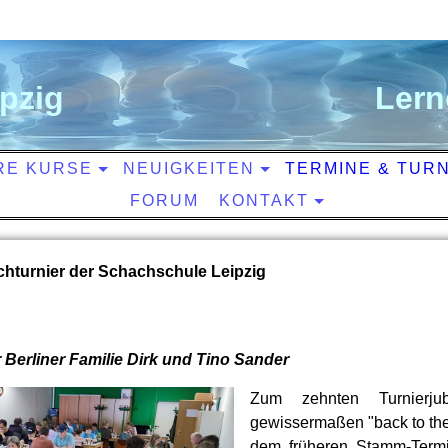
ipzig
L
ern
RE KURSE
NEUIGKEITEN
TERMINE & TUR
FORUM
KONTAKT
chturnier der Schachschule Leipzig
ür Berliner Familie Dirk und Tino Sander
Zum zehnten Turnierju
gewissermaßen "back to the 
dem früheren Stamm-Term