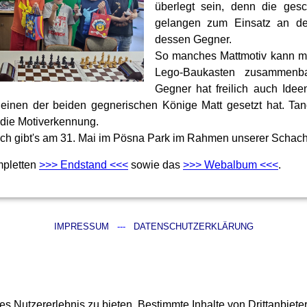
überlegt sein, denn die ges
gelangen zum Einsatz an den
dessen Gegner.
So manches Mattmotiv kann m
Lego-Baukasten zusammenba
Gegner hat freilich auch Ide
 einen der beiden gegnerischen Könige Matt gesetzt hat. T
t die Motiverkennung.
h gibt's am 31. Mai im Pösna Park im Rahmen unserer Schac
mpletten
>>> Endstand <<<
sowie das
>>> Webalbum <<<
.
IMPRESSUM
---
DATENSCHUTZERKLÄRUNG
 Nutzererlebnis zu bieten. Bestimmte Inhalte von Drittanbiet