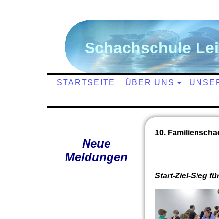
S
chachschule
L
e
STARTSEITE
ÜBER UNS
UNSE
10. Familienscha
Neue
Meldungen
Start-Ziel-Sieg f