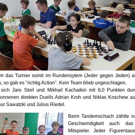
 wir das Turnier somit im Rundensytem (Jeder gegen Jeden) 
 so gab es "richtig Action". Kein Team blieb ungeschlagen.
ich Jaro Storl und Mikhail Kachaikin mit 6,0 Punkten du
onnenen direkten Duells Adrian Kroh und Niklas Koschew auf 
ur Sawatzki und Julius Riedel.
Beim Tandemschach zählte na
Geschwindigkeit auch da
Mitspieler. Jeder Figurenta