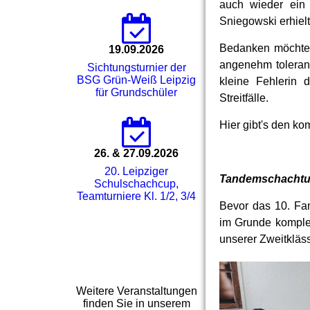
auch wieder ein
Sniegowski erhielt
Bedanken möchten
19.09.2026
angenehm toleran
Sichtungsturnier der
BSG Grün-Weiß Leipzig
kleine Fehlerin
für Grundschüler
Streitfälle.
Hier gibt's den ko
26. & 27.09.2026
20. Leipziger
Tandemschachtur
Schulschachcup,
Teamturniere Kl. 1/2, 3/4
Bevor das 10. Fam
im Grunde komple
unserer Zweitkläs
Weitere Veranstaltungen
finden Sie in unserem