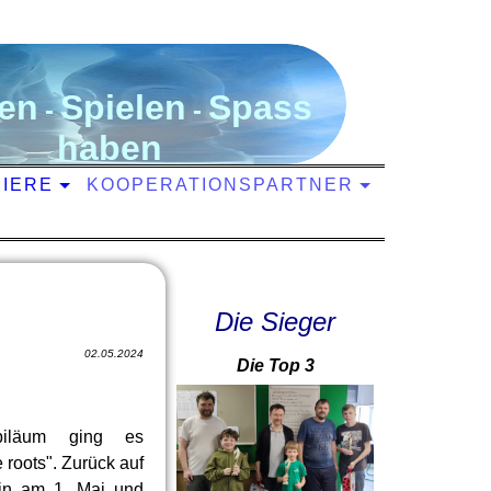
en
S
pielen
S
pass
-
-
haben
NIERE
KOOPERATIONSPARTNER
Die Sieger
02.05.2024
Die Top 3
biläum ging es
roots". Zurück auf
in am 1. Mai und