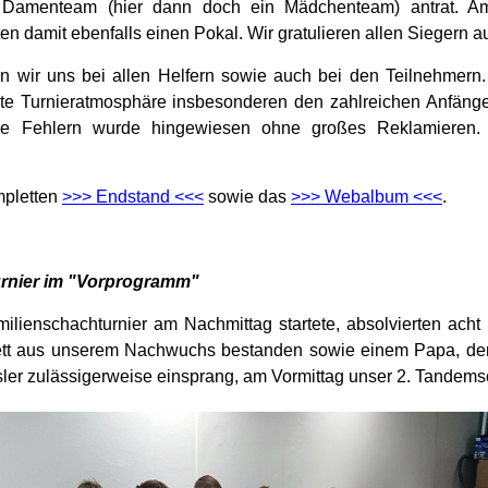
 Damenteam (hier dann doch ein Mädchenteam) antrat. Ama
en damit ebenfalls einen Pokal. Wir gratulieren allen Siegern au
 wir uns bei allen Helfern sowie auch bei den Teilnehmern.
te Turnieratmosphäre insbesonderen den zahlreichen Anfänge
 de Fehlern wurde hingewiesen ohne großes Reklamieren. 
mpletten
>>> Endstand <<<
sowie das
>>> Webalbum <<<
.
nier im "Vorprogramm"
ilienschachturnier am Nachmittag startete, absolvierten acht
tt aus unserem Nachwuchs bestanden sowie einem Papa, der 
sler zulässigerweise einsprang, am Vormittag unser 2. Tandems