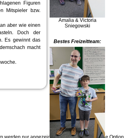
chlagenen Figuren
 Mitspieler bzw.
Amalia & Victoria
an aber wie einen
Sniegowski
steln. Doch der
en. Es gewinnt das
Bestes Freizeitteam:
andemschach macht
hwoche.
ern werden nur angezeigt, wenn die entsprechende Option