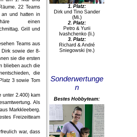
1. Platz:
 Räume. 22 Teams
Dirk und Tino Sander
n an und hatten in
(Mi.)
sphäre einen
2. Platz:
Petro & Yurii
hmittag. Grill und
Ivashchenko (li.)
3. Platz:
gesehen Teams aus
Richard & André
Sniegowski (re.)
Dirk sowie der 8-
nnen sie die ersten
n blieben auch die
nentschieden, die
Sonderwertunge
 Platz 3 sowie Tom
n
 unter 2.400) kam
Bestes Hobbyteam:
esamtwertung. Als
aus Markkleeberg.
estes Freizeitteam
freulich war, dass