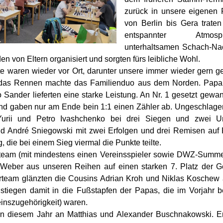
zurück in unsere eigenen
von Berlin bis Gera trate
entspannter Atmo
unterhaltsamen Schach-Nac
 von Eltern organisiert und sorgten fürs leibliche Wohl.
e waren wieder vor Ort, darunter unsere immer wieder gern 
das Rennen machte das Familienduo aus dem Norden. Papa 
o Sander lieferten eine starke Leistung. An Nr. 1 gesetzt gewa
nd gaben nur am Ende bein 1:1 einen Zähler ab. Ungeschlage
 Yurii und Petro Ivashchenko bei drei Siegen und zwei U
nd André Sniegowski mit zwei Erfolgen und drei Remisen auf
 die bei einem Sieg viermal die Punkte teilte.
team (mit mindestens einen Vereinsspieler sowie DWZ-Summe
eber aus unseren Reihen auf einen starken 7. Platz der G
rteam glänzten die Cousins Adrian Kroh und Niklas Koschew 
 stiegen damit in die Fußstapfen der Papas, die im Vorjahr b
einszugehörigkeit) waren.
 in diesem Jahr an Matthias und Alexander Buschnakowski. Er