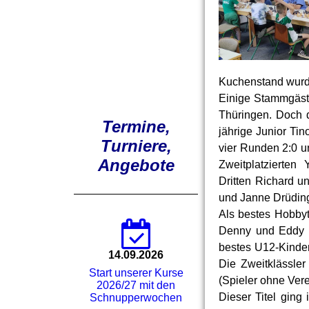
Kuchenstand wurden
Einige Stammgäst
Thüringen. Doch 
Termine,
jährige Junior Tin
Turniere,
vier Runden 2:0 u
Angebote
Zweitplatzierten
Dritten Richard u
und Janne Drüding,
Als bestes Hobby
Denny und Eddy W
bestes U12-Kinde
14.09.2026
Die Zweitklässler
Start unserer Kurse
(Spieler ohne Ver
2026/27 mit den
Dieser Titel ging
Schnupperwochen