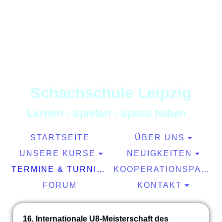
S
chachschule
L
eipzig
L
ernen
-
S
pielen
-
S
pass haben
STARTSEITE
ÜBER UNS
UNSERE KURSE
NEUIGKEITEN
TERMINE & TURNIERE
KOOPERATIONSPARTNER
FORUM
KONTAKT
16. Internationale U8-Meisterschaft des