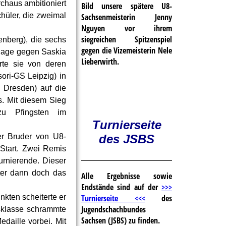
urchaus ambitioniert
Bild unsere spätere U8-
hüler, die zweimal
Sachsenmeisterin Jenny
Nguyen vor ihrem
siegreichen Spitzenspiel
nberg), die sechs
gegen die Vizemeisterin Nele
rlage gegen Saskia
Lieberwirth.
rte sie von deren
ori-GS Leipzig) in
 Dresden) auf die
s. Mit diesem Sieg
 zu Pfingsten im
Turnierseite
er Bruder von U8-
des JSBS
 Start. Zwei Remis
urnierende. Dieser
ter dann doch das
Alle Ergebnisse sowie
Endstände sind auf der
>>>
Turnierseite <<<
des
kten scheiterte er
Jugendschachbundes
rsklasse schrammte
Sachsen (JSBS) zu finden.
daille vorbei. Mit