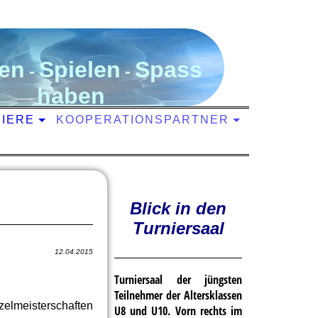
en
S
pielen
S
pass
-
-
haben
NIERE
KOOPERATIONSPARTNER
Blick in den
Turniersaal
12.04.2015
Turniersaal der jüngsten
Teilnehmer der Altersklassen
elmeisterschaften
U8 und U10. Vorn rechts im