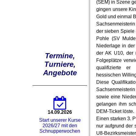
(SEM) in Szene gese
gingen unsere Kin
Gold und einmal B
Sachsenmeisterin
der sieben Spiele
Pohle (SV Mulden
Niederlage in der
der AK U10, der 
Termine,
Folgeplätze verwi
Turniere,
qualifizierte e
Angebote
hessischen Willin
Diese Qualifikat
Sachsenmeisterin 
sowie eine Nieder
gelangen ihm sch
DEM-Ticket löste.
14.09.2026
Einen starken 3. 
Start unserer Kurse
2026/27 mit den
nur aufgrund der 
Schnupperwochen
U8-Bezirksmeister