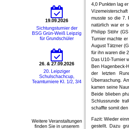
4,0 Punkten lag er
Vizemeisterschaft
musste so die 7.
19.09.2026
natürlich war er 
Sichtungsturnier der
Philipp Stöhr (GS
BSG Grün-Weiß Leipzig
für Grundschüler
Turnier machte er
August Tätzner (G
für ihn waren die 
Das U10-Turnier w
26. & 27.09.2026
Ben Hagenbeck-Hüb
20. Leipziger
der letzten Ru
Schulschachcup,
Überraschung. Am
Teamturniere Kl. 1/2, 3/4
kamen seine Naun
Beide blieben ph
Schlussrunde tra
schaffte somit den
Fazit: Wieder ein
Weitere Veranstaltungen
gestellt. Dazu g
finden Sie in unserem