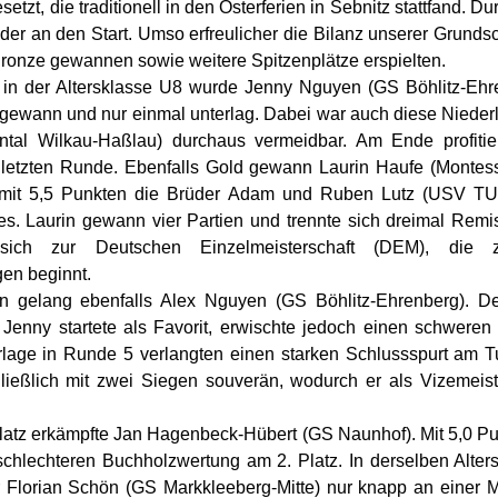
tzt, die traditionell in den Osterferien in Sebnitz stattfand. D
der an den Start. Umso erfreulicher die Bilanz unserer Grundsc
ronze gewannen sowie weitere Spitzenplätze erspielten.
 in der Altersklasse U8 wurde Jenny Nguyen (GS Böhlitz-Ehre
 gewann und nur einmal unterlag. Dabei war auch diese Niede
tal Wilkau-Haßlau) durchaus vermeidbar. Am Ende profitie
 letzten Runde. Ebenfalls Gold gewann Laurin Haufe (Montess
mit 5,5 Punkten die Brüder Adam und Ruben Lutz (USV TU
es. Laurin gewann vier Partien und trennte sich dreimal Remi
r sich zur Deutschen Einzelmeisterschaft (DEM), die
gen beginnt.
ion gelang ebenfalls Alex Nguyen (GS Böhlitz-Ehrenberg). D
Jenny startete als Favorit, erwischte jedoch einen schweren
lage in Runde 5 verlangten einen starken Schlussspurt am T
ließlich mit zwei Siegen souverän, wodurch er als Vizemeis
Platz erkämpfte Jan Hagenbeck-Hübert (GS Naunhof). Mit 5,0 Pun
schlechteren Buchholzwertung am 2. Platz. In derselben Alte
 Florian Schön (GS Markkleeberg-Mitte) nur knapp an einer Me