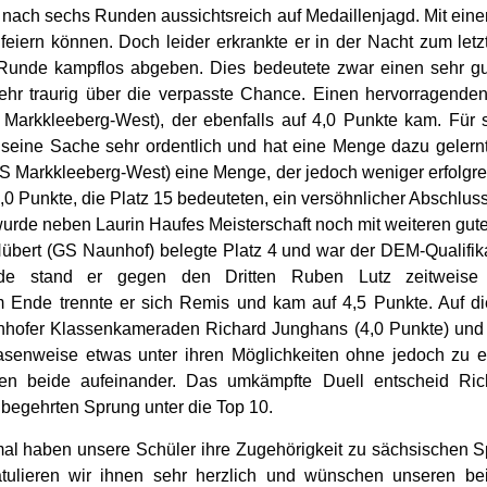
 nach sechs Runden aussichtsreich auf Medaillenjagd. Mit eine
 feiern können. Doch leider erkrankte er in der Nacht zum letz
 Runde kampflos abgeben. Dies bedeutete zwar einen sehr gut
sehr traurig über die verpasste Chance. Einen hervorragenden 
 Markkleeberg-West), der ebenfalls auf 4,0 Punkte kam. Für 
 seine Sache sehr ordentlich und hat eine Menge dazu gelernt
S Markkleeberg-West) eine Menge, der jedoch weniger erfolgre
2,0 Punkte, die Platz 15 bedeuteten, ein versöhnlicher Abschluss
urde neben Laurin Haufes Meisterschaft noch mit weiteren guten
ert (GS Naunhof) belegte Platz 4 und war der DEM-Qualifika
nde stand er gegen den Dritten Ruben Lutz zeitweise 
 Ende trennte er sich Remis und kam auf 4,5 Punkte. Auf di
hofer Klassenkameraden Richard Junghans (4,0 Punkte) und B
asenweise etwas unter ihren Möglichkeiten ohne jedoch zu en
fen beide aufeinander. Das umkämpfte Duell entscheid Ric
 begehrten Sprung unter die Top 10.
mal haben unsere Schüler ihre Zugehörigkeit zu sächsischen S
ratulieren wir ihnen sehr herzlich und wünschen unseren bei