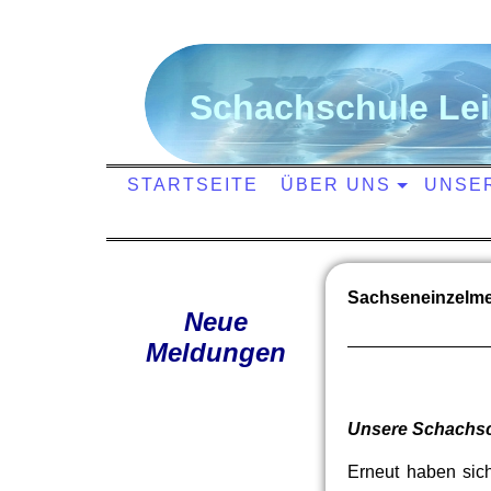
S
chachschule
L
e
STARTSEITE
ÜBER UNS
UNSE
Sachseneinzelme
Neue
Meldungen
Unsere Schachsch
Erneut haben sic