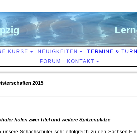
ipzig
L
ern
RE KURSE
NEUIGKEITEN
TERMINE & TUR
FORUM
KONTAKT
isterschaften 2015
üler holen zwei Titel und weitere Spitzenplätze
h unsere Schachschüler sehr erfolgreich zu den Sachsen-Einz