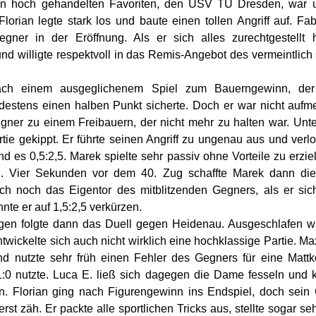
n hoch gehandelten Favoriten, den USV TU Dresden, war 
Florian legte stark los und baute einen tollen Angriff auf. F
gner in der Eröffnung. Als er sich alles zurechtgestellt 
nd willigte respektvoll in das Remis-Angebot des vermeintlich
ch einem ausgeglichenem Spiel zum Bauerngewinn, der 
destens einen halben Punkt sicherte. Doch er war nicht auf
gner zu einem Freibauern, der nicht mehr zu halten war. Un
artie gekippt. Er führte seinen Angriff zu ungenau aus und ver
d es 0,5:2,5. Marek spielte sehr passiv ohne Vorteile zu erzie
. Vier Sekunden vor dem 40. Zug schaffte Marek dann die 
uch noch das Eigentor des mitblitzenden Gegners, als er sic
te er auf 1,5:2,5 verkürzen.
en folgte dann das Duell gegen Heidenau. Ausgeschlafen w
ntwickelte sich auch nicht wirklich eine hochklassige Partie. Ma
nd nutzte sehr früh einen Fehler des Gegners für eine Mattk
:0 nutzte. Luca E. ließ sich dagegen die Dame fesseln und k
. Florian ging nach Figurengewinn ins Endspiel, doch sein 
erst zäh. Er packte alle sportlichen Tricks aus, stellte sogar s