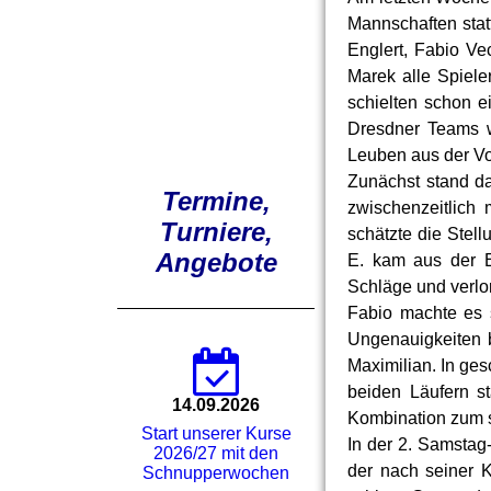
Mannschaften sta
Englert, Fabio V
Marek alle Spiel
schielten schon e
Dresdner Teams w
Leuben aus der Vo
Zunächst stand da
Termine,
zwischenzeitlich
Turniere,
schätzte die Stell
Angebote
E. kam aus der E
Schläge und verlo
Fabio machte es s
Ungenauigkeiten bo
Maximilian. In ges
beiden Läufern s
14.09.2026
Kombination zum si
Start unserer Kurse
In der 2. Samstag
2026/27 mit den
der nach seiner 
Schnupperwochen