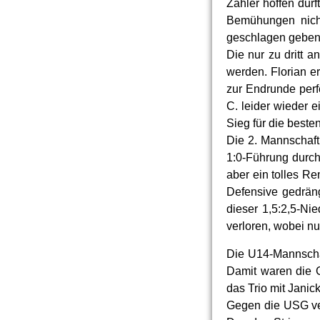
Zähler hoffen durf
Bemühungen nicht
geschlagen geben.
Die nur zu dritt a
werden. Florian e
zur Endrunde perf
C. leider wieder e
Sieg für die best
Die 2. Mannschaft 
1:0-Führung durch
aber ein tolles R
Defensive gedrän
dieser 1,5:2,5-Ni
verloren, wobei n
Die U14-Mannschaf
Damit waren die 
das Trio mit Janic
Gegen die USG ve