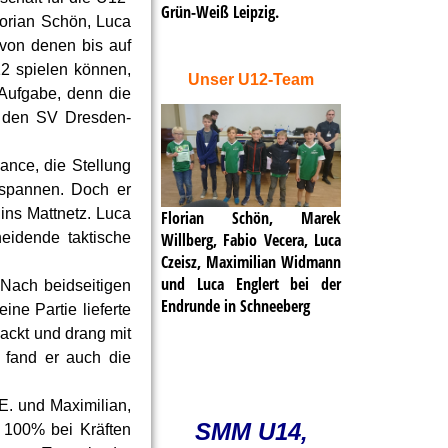
Grün-Weiß Leipzig.
orian Schön, Luca
von denen bis auf
2 spielen können,
Unser U12-Team
 Aufgabe, denn die
n den SV Dresden-
ance, die Stellung
tspannen. Doch er
 ins Mattnetz. Luca
Florian Schön, Marek
Willberg, Fabio Vecera, Luca
eidende taktische
Czeisz, Maximilian Widmann
und Luca Englert bei der
 Nach beidseitigen
Endrunde in Schneeberg
ine Partie lieferte
packt und drang mit
 fand er auch die
E. und Maximilian,
SMM U14,
 100% bei Kräften