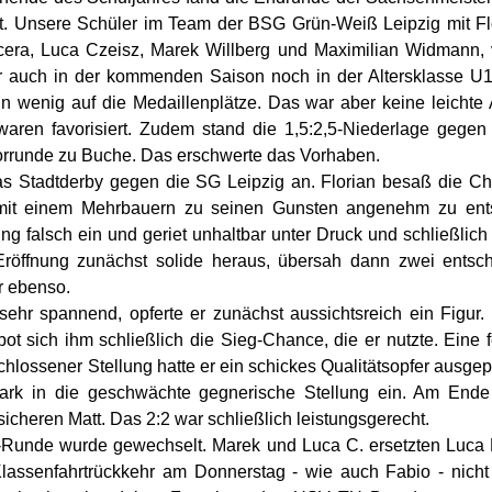
tt. Unsere Schüler im Team der BSG Grün-Weiß Leipzig mit Fl
ecera, Luca Czeisz, Marek Willberg und Maximilian Widmann, 
er auch in der kommenden Saison noch in der Altersklasse U1
in wenig auf die Medaillenplätze. Das war aber keine leichte
aren favorisiert. Zudem stand die 1,5:2,5-Niederlage gege
rrunde zu Buche. Das erschwerte das Vorhaben.
s Stadtderby gegen die SG Leipzig an. Florian besaß die Ch
 mit einem Mehrbauern zu seinen Gunsten angenehm zu en
ung falsch ein und geriet unhaltbar unter Druck und schließlich
röffnung zunächst solide heraus, übersah dann zwei entsch
r ebenso.
ehr spannend, opferte er zunächst aussichtsreich ein Figur.
t sich ihm schließlich die Sieg-Chance, die er nutzte. Eine fe
chlossener Stellung hatte er ein schickes Qualitätsopfer ausge
tark in die geschwächte gegnerische Stellung ein. Am Ende
cheren Matt. Das 2:2 war schließlich leistungsgerecht.
-Runde wurde gewechselt. Marek und Luca C. ersetzten Luca 
Klassenfahrtrückkehr am Donnerstag - wie auch Fabio - nicht