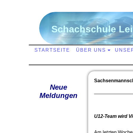
S
chachschule
L
e
STARTSEITE
ÜBER UNS
UNSE
Sachsenmannscha
Neue
Meldungen
U12-Team wird Vi
Am letzten Wochen