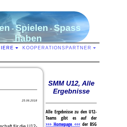
en
S
pielen
S
pass
-
-
haben
NIERE
KOOPERATIONSPARTNER
SMM U12, Alle
Ergebnisse
25.06.2018
Alle Ergebnisse zu den U12-
Teams gibt es auf der
>>> Homepage <<<
der BSG
chaft für die U12-