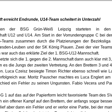
t erreicht Endrunde, U14-Team scheitert in Unterzahl
ften der BSG Grün-Weiß Leipzig starteten in den
haft U12 und U14. Am Start in der Vorrundengruppe C bei d
Teams zusammen durch die Platzierungen der Bezirksliga 
sden-Leuben und der SK König Plauen. Zwei der vier Teams q
 war auch das erklärte Ziel der 1. BSG-U12-Mannschaft.
setzte sich die 1. gegen die 2. Mannschaft dann auch klar mit 3
n es die Jungs der zweiten Vertretung. An den Brettern 3 und 4
en. Luca Czeisz besiegte Timon Richter ebenso schnell wie L
rfolgreich war. Moritz Pauscher machtes es Luca Englert am 
schied ein Fehler zu seinen Ungunsten. Fabio Vecera und Pau
SG 1 auf das auf der Papierform leicht favorisierte Team des 
h ein offener Kampf auf den Brettern, der anfangs sogar besse
lief aber dann ein Fehler und er verlor eine Partie, bei der m