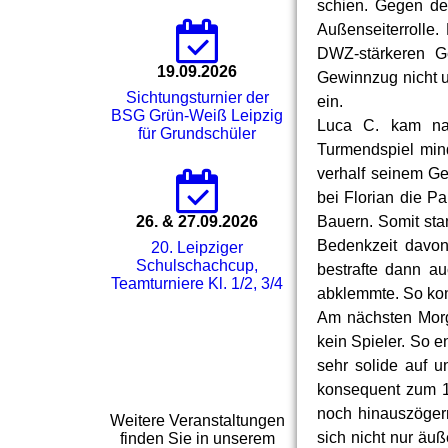
schien. Gegen de
Außenseiterrolle. 
DWZ-stärkeren Ge
19.09.2026
Gewinnzug nicht u
Sichtungsturnier der
ein.
BSG Grün-Weiß Leipzig
Luca C. kam na
für Grundschüler
Turmendspiel min
verhalf seinem Ge
bei Florian die P
26. & 27.09.2026
Bauern. Somit stan
Bedenkzeit davon
20. Leipziger
Schulschachcup,
bestrafte dann a
Teamturniere Kl. 1/2, 3/4
abklemmte. So konn
Am nächsten Morg
kein Spieler. So e
sehr solide auf u
konsequent zum 1
noch hinauszögern
Weitere Veranstaltungen
sich nicht nur äuß
finden Sie in unserem