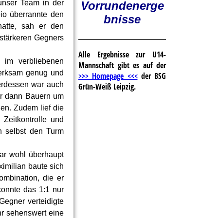
unser Team in der
Vorrundenerge
abio überrannte den
bnisse
hatte, sah er den
 stärkeren Gegners
Alle Ergebnisse zur U14-
im verbliebenen
Mannschaft gibt es auf der
merksam genug und
>>> Homepage <<<
der BSG
terdessen war auch
Grün-Weiß Leipzig.
lor dann Bauern um
len. Zudem lief die
Zeitkontrolle und
h selbst den Turm
ar wohl überhaupt
ximilian baute sich
ombination, die er
onnte das 1:1 nur
Gegner verteidigte
ehr sehenswert eine