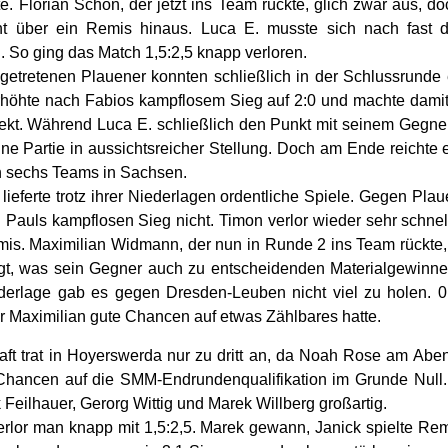
te. Florian Schön, der jetzt ins Team rückte, glich zwar aus, d
 über ein Remis hinaus. Luca E. musste sich nach fast 
 So ging das Match 1,5:2,5 knapp verloren.
ngetretenen Plauener konnten schließlich in der Schlussrunde 
rhöhte nach Fabios kampflosem Sieg auf 2:0 und machte damit 
ekt. Während Luca E. schließlich den Punkt mit seinem Gegner t
ine Partie in aussichtsreicher Stellung. Doch am Ende reichte 
en sechs Teams in Sachsen.
lieferte trotz ihrer Niederlagen ordentliche Spiele. Gegen Plau
 Pauls kampflosen Sieg nicht. Timon verlor wieder sehr schnell
emis. Maximilian Widmann, der nun in Runde 2 ins Team rückte, 
gt, was sein Gegner auch zu entscheidenden Materialgewinne
ederlage gab es gegen Dresden-Leuben nicht viel zu holen. 
ur Maximilian gute Chancen auf etwas Zählbares hatte.
t trat in Hoyerswerda nur zu dritt an, da Noah Rose am Aben
Chancen auf die SMM-Endrundenqualifikation im Grunde Null
k Feilhauer, Gerorg Wittig und Marek Willberg großartig.
rlor man knapp mit 1,5:2,5. Marek gewann, Janick spielte Re