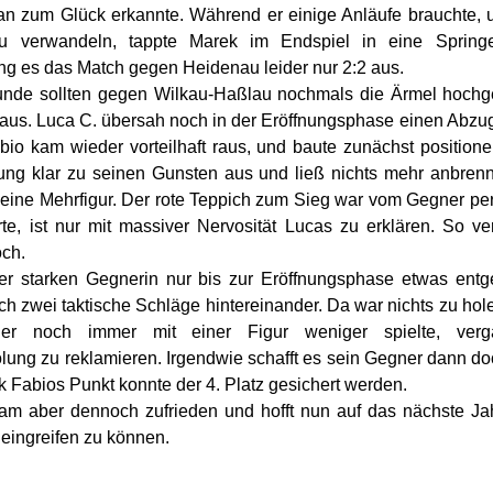
orian zum Glück erkannte. Während er einige Anläufe brauchte, 
u verwandeln, tappte Marek im Endspiel in eine Springe
ing es das Match gegen Heidenau leider nur 2:2 aus.
runde sollten gegen Wilkau-Haßlau nochmals die Ärmel hochg
raus. Luca C. übersah noch in der Eröffnungsphase einen Abzug
abio kam wieder vorteilhaft raus, und baute zunächst positione
llung klar zu seinen Gunsten aus und ließ nichts mehr anbren
r eine Mehrfigur. Der rote Teppich zum Sieg war vom Gegner per
e, ist nur mit massiver Nervosität Lucas zu erklären. So ver
ch.
iner starken Gegnerin nur bis zur Eröffnungsphase etwas ent
h zwei taktische Schläge hintereinander. Da war nichts zu hol
r noch immer mit einer Figur weniger spielte, verg
lung zu reklamieren. Irgendwie schafft es sein Gegner dann doc
 Fabios Punkt konnte der 4. Platz gesichert werden.
am aber dennoch zufrieden und hofft nun auf das nächste Jah
eingreifen zu können.