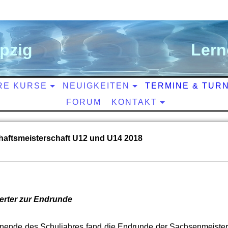
ipzig
L
ern
RE KURSE
NEUIGKEITEN
TERMINE & TUR
FORUM
KONTAKT
ftsmeisterschaft U12 und U14 2018
erter zur Endrunde
ende des Schuljahres fand die Endrunde der Sachsenmeisters