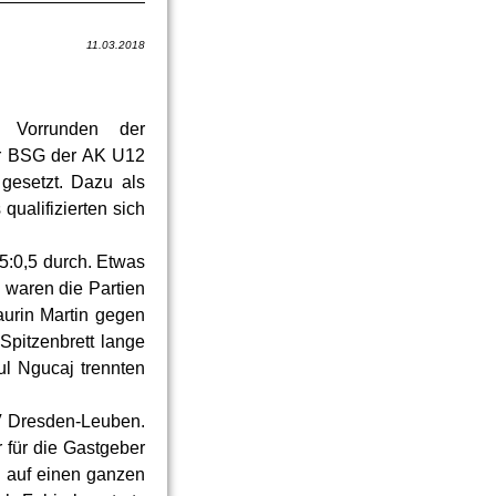
11.03.2018
 Vorrunden der
er BSG der AK U12
gesetzt. Dazu als
ualifizierten sich
,5:0,5 durch. Etwas
 waren die Partien
aurin Martin gegen
Spitzenbrett lange
l Ngucaj trennten
SV Dresden-Leuben.
r für die Gastgeber
an auf einen ganzen