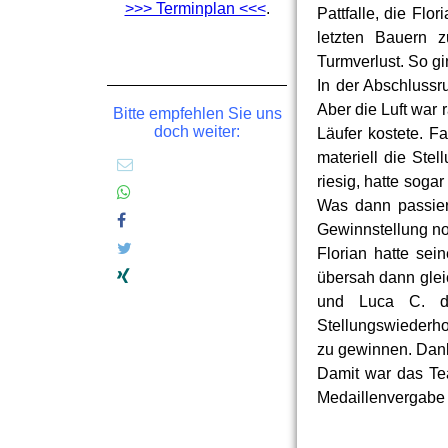
>>> Terminplan <<<
.
Pattfalle, die Fl
letzten Bauern z
Turmverlust. So g
In der Abschluss
Aber die Luft war 
Bitte empfehlen Sie uns
doch weiter:
Läufer kostete. F
materiell die Ste
riesig, hatte soga
Was dann passiert
Gewinnstellung no
Florian hatte se
übersah dann gleic
und Luca C. de
Stellungswiederho
zu gewinnen. Dank
Damit war das Te
Medaillenvergabe 