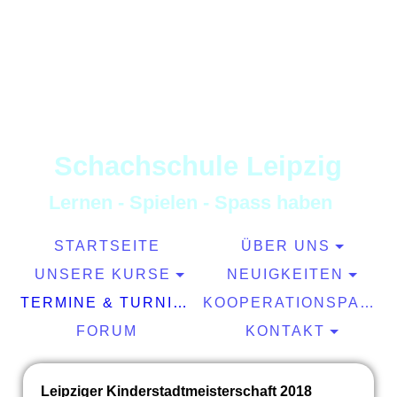
S
chachschule
L
eipzig
L
ernen
-
S
pielen
-
S
pass haben
STARTSEITE
ÜBER UNS
UNSERE KURSE
NEUIGKEITEN
TERMINE & TURNIERE
KOOPERATIONSPARTNER
FORUM
KONTAKT
Leipziger Kinderstadtmeisterschaft 2018