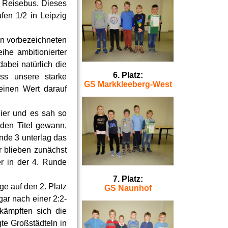
 Reisebus. Dieses
fen 1/2 in Leipzig
n vorbezeichneten
ihe ambitionierter
abei natürlich die
6. Platz:
ss unsere starke
GS Markkleeberg-West
einen Wert darauf
nier und es sah so
 den Titel gewann,
nde 3 unterlag das
r blieben zunächst
r in der 4. Runde
7. Platz:
ge auf den 2. Platz
GS Naunhof
ar nach einer 2:2-
kämpften sich die
te Großstädteln in