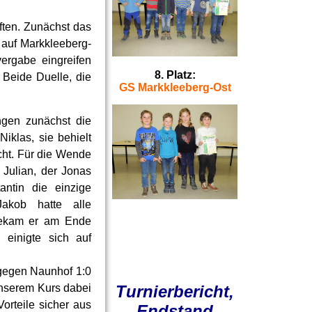
ten. Zunächst das
 auf Markkleeberg-
vergabe eingreifen
8. Platz:
Beide Duelle, die
GS Markkleeberg-Ost
ngen zunächst die
Niklas, sie behielt
cht. Für die Wende
 Julian, der Jonas
antin die einzige
 Jakob hatte alle
bekam er am Ende
einigte sich auf
 gegen Naunhof 1:0
Turnierbericht,
unserem Kurs dabei
orteile sicher aus
Endstand