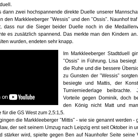
duell.
s dann zwei hochspannende direkte Duelle unserer Mannschaf
n den Markkleeberger "Wessis" und den "Ossis". Naunhof traf
r, dass nur die Sieger beider Duelle noch in die Medaillen
te es zusätzlich spannend. Das merkte man den Kindern an. 
alten wurden, endeten sehr knapp.
Im Markkleeberger Stadtduell gi
"Ossis" in Führung. Lisa besiegt 
die Ruhe und die bessere Übersi
zu Gunsten der "Wessis" sorgten
besiegte und Mattis, der Konst
Turnierniederlage beibrachte.
Vorteile gegen Dominik, doch 
den König nicht Matt und man 
 für die GS West zum 2,5:1,5.
gingen die Markkleeberger "Mittis" - wie sie genannt werden -
slaw, der seit seinem Umzug nach Leipzig erst seit Oktober in 
 stärker wird, spielte gegen Ben auf Naunhofer Seite seine V