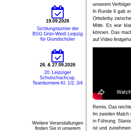
unserem Verfolger
In Runde 6 gab e
Ortsderby zwische
19.09.2026
Mitte. Es war kla
Sichtungsturnier der
können. Das mach
BSG Grün-Weiß Leipzig
für Grundschüler
auf Video festgeh
26. & 27.09.2026
20. Leipziger
Schulschachcup,
Teamturniere Kl. 1/2, 3/4
Remis, Das reichte
Im zweiten Match 
in Führung. Stani
Weitere Veranstaltungen
ist und zunehmend
finden Sie in unserem