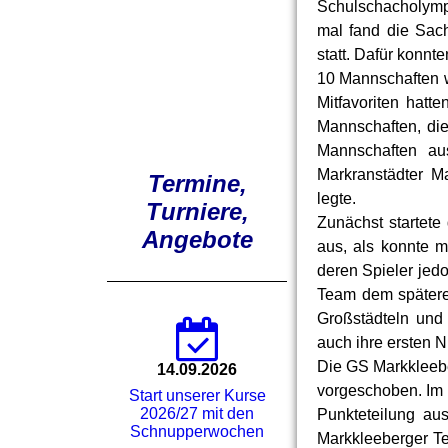
Schulschacholymp
mal fand die Sach
statt. Dafür konnt
10 Mannschaften 
Mitfavoriten hatt
Mannschaften, die
Mannschaften au
Markranstädter M
Termine,
legte.
Turniere,
Zunächst startete
Angebote
aus, als konnte m
deren Spieler jed
Team dem späteren
Großstädteln und
auch ihre ersten 
Die GS Markkleeber
14.09.2026
vorgeschoben. Im 
Start unserer Kurse
2026/27 mit den
Punkteteilung au
Schnupperwochen
Markkleeberger Te