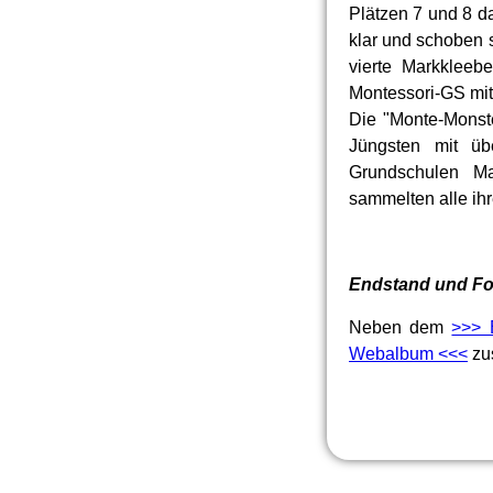
Plätzen 7 und 8 d
klar und schoben s
vierte Markkleeb
Montessori-GS mit 
Die "Monte-Monste
Jüngsten mit üb
Grundschulen Ma
sammelten alle ih
Endstand und Fo
Neben dem
>>> 
Webalbum <<<
zus