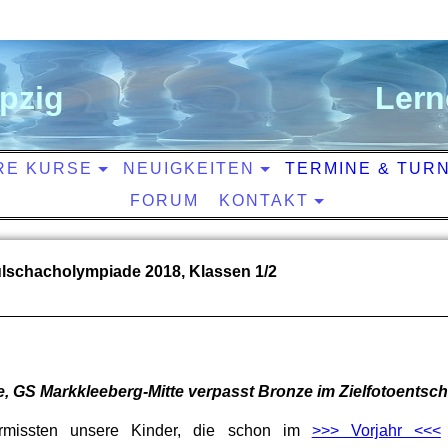
ipzig
L
ern
RE KURSE
NEUIGKEITEN
TERMINE & TUR
FORUM
KONTAKT
lschacholympiade 2018, Klassen 1/2
ze, GS Markkleeberg-Mitte verpasst Bronze im Zielfotoentsch
rmissten unsere Kinder, die schon im
>>> Vorjahr <<<