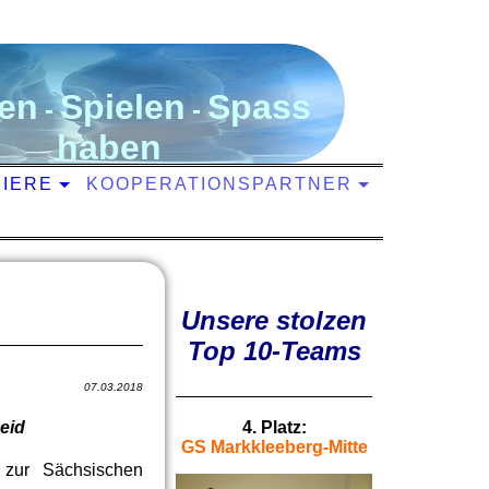
en
S
pielen
S
pass
-
-
haben
NIERE
KOOPERATIONSPARTNER
Unsere stolzen
Top 10-Teams
07.03.2018
eid
4. Platz:
GS Markkleeberg-Mitte
zur Sächsischen