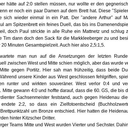
r hätte auf 2:0 stellen müssen, nur wollte er den gegnerisc
wenn er noch ein paar Damen auf dem Brett hat. Diese "Spielere
te sich wieder einmal in ein Patt. Der "andere Arthur" auf M
Paul am Spitzenbrett ein feines Duell, das bis ins Damenendspiel
eil, doch Paul strickte in alle Ruhe ein Mattnetz und schlug 
e Tim dann doch den Sack für die Markkleeberger zu und besieg
 20 Minuten Gesamtspielzeit. Auch hier also 2,5:1,5.
artete man nun auf die Ansetzungen der letzten Runde.
ell zwischen West und Mitte schien möglich, aber das wurde ver
Mitte gegen Portitz. Hier sah man frühzeitig, dass beide Du
ährend unsere Kinder aus West geschlossen fehlgriffen, spie
en runter und wirkten souveräner. West verlor 0:4 und ver
 Mitte gewann 4:0 und hoffte darauf, dass die 60. GS, die bis 
rdienter Sachsenmeister feststand, auch gegen Heidenau die
ndete 2:2, so dass ein Zielfotoentscheid (Buchholzwert
Brettpunktzahl um Bronze entschied. Hier hatten die Heiden
en hinter Kitzscher Dritter.
ger Teams Mitte und West wurden Vierter und Sechster. Dahi