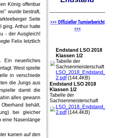
hen König offenbar
i" wurde bestraft,
arkleeberger Seite
>>> Offizieller Turnierbericht
 ging. Arthur hatte
<<<
zu - der Ausgleich!
te Felix letztlich
Endstand LSO 2018
Klassen 1/2
 Ein neuerliches
Tabelle der
Sachsenmeisterschaft
tagt. West spielte
LSO_2018_Endstand_1-
elle in verschiede
2.pdf
(144.4KB)
lten die Jungs aus
Endstand LSO 2018
Klassen 1/2
spielte damit die
Tabelle der
dahin alles gewann
Sachsenmeisterschaft
 Oberhand behält.
LSO_2018_Endstand_1-
2.pdf
(144.4KB)
ung) bei gleicher
au eine Nasenlänge
nter kamen auf den