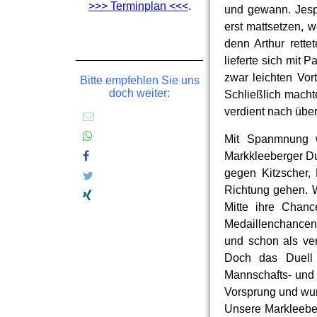
>>> Terminplan <<<
.
und gewann. Jespe
erst mattsetzen, 
denn Arthur rette
lieferte sich mit 
zwar leichten Vort
Bitte empfehlen Sie uns
doch weiter:
Schließlich macht
verdient nach über
Mit Spanmnung w
Markkleeberger Du
gegen Kitzscher, 
Richtung gehen. W
Mitte ihre Chanc
Medaillenchancen.
und schon als ve
Doch das Duell e
Mannschafts- und 
Vorsprung und wurd
Unsere Markleeber