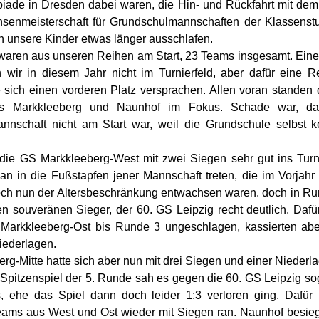
iade in Dresden dabei waren, die Hin- und Rückfahrt mit dem
senmeisterschaft für Grundschulmannschaften der Klassenstu
en unsere Kinder etwas länger ausschlafen.
waren aus unseren Reihen am Start, 23 Teams insgesamt. Eine
en wir in diesem Jahr nicht im Turnierfeld, aber dafür eine Re
 sich einen vorderen Platz versprachen. Allen voran standen d
s Markkleeberg und Naunhof im Fokus. Schade war, da
annschaft nicht am Start war, weil die Grundschule selbst k
 die GS Markkleeberg-West mit zwei Siegen sehr gut ins Tur
an in die Fußstapfen jener Mannschaft treten, die im Vorjahr
och nun der Altersbeschränkung entwachsen waren. doch in Ru
 souveränen Sieger, der 60. GS Leipzig recht deutlich. Dafü
 Markkleeberg-Ost bis Runde 3 ungeschlagen, kassierten abe
Niederlagen.
g-Mitte hatte sich aber nun mit drei Siegen und einer Niederla
Spitzenspiel der 5. Runde sah es gegen die 60. GS Leipzig sog
s, ehe das Spiel dann doch leider 1:3 verloren ging. Dafür 
ams aus West und Ost wieder mit Siegen ran. Naunhof besieg