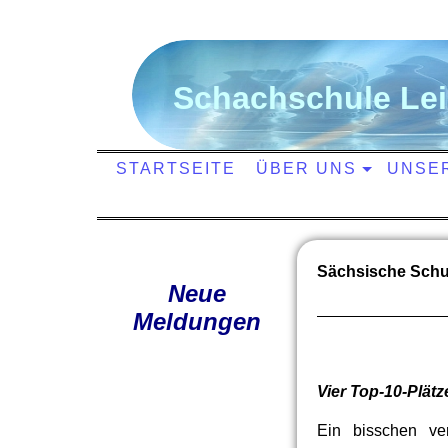
S
chachschule
L
e
STARTSEITE
ÜBER UNS
UNSE
Sächsische Schu
Neue
Meldungen
Vier Top-10-Plät
Ein bisschen ve