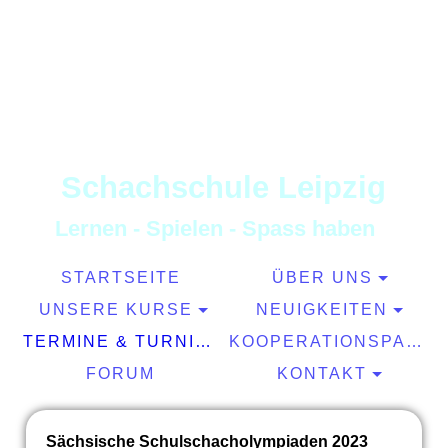
S
chachschule
L
eipzig
L
ernen
-
S
pielen
-
S
pass haben
STARTSEITE
ÜBER UNS
UNSERE KURSE
NEUIGKEITEN
TERMINE & TURNIERE
KOOPERATIONSPARTNER
FORUM
KONTAKT
Sächsische Schulschacholympiaden 2023