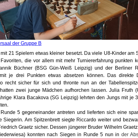
ersaal der Gruppe B
mit 21 Spielern etwas kleiner besetzt. Da viele U8-Kinder am S
Favoriten, die vor allem mit mehr Turniererfahrung punkten 
Jannik Büchner (BSG Gün-Weiß Leipzig) und der Berliner 
 mit je drei Punkten etwas absetzen können. Das direkte
o recht sicher für sich und thronte nun an der Tabellenspi
 hatten zwei junge Mädchen aufhorchen lassen. Julia Fruth
jährige Klara Bacakova (SG Leipzig) lehrten den Jungs mit je 
ten.
 Runde 5 gegeneinander antreten und lieferten sich eine spa
e Siegerin. Am Spitzenbrett siegte Riccardo weiter und bezwa
edrich Graetz sicher. Dessen jüngerer Bruder Wilhelm Graet
iederwiesa) konnten nach Siegen in Runde 5 nun in
der Ab