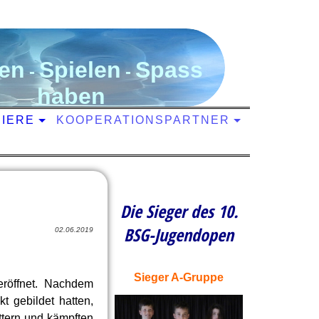
en
S
pielen
S
pass
-
-
haben
NIERE
KOOPERATIONSPARTNER
Die Sieger des 10.
BSG-Jugendopen
02.06.2019
Sieger A-Gruppe
röffnet. Nachdem
t gebildet hatten,
tern und kämpften