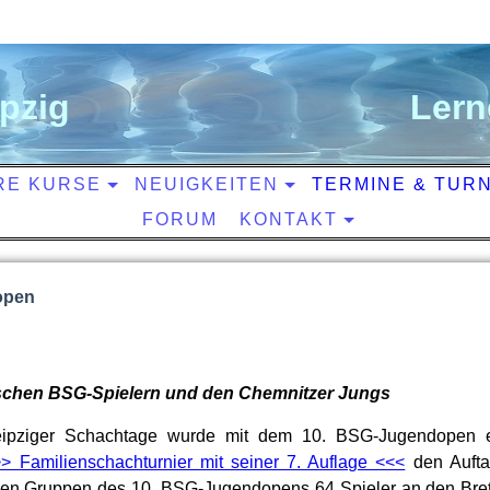
ipzig
L
ern
RE KURSE
NEUIGKEITEN
TERMINE & TUR
FORUM
KONTAKT
open
ischen BSG-Spielern und den Chemnitzer Jungs
Leipziger Schachtage wurde mit dem 10. BSG-Jugendopen e
> Familienschachturnier mit seiner 7. Auflage <<<
den Auftak
den Gruppen des 10. BSG-Jugendopens 64 Spieler an den Bret