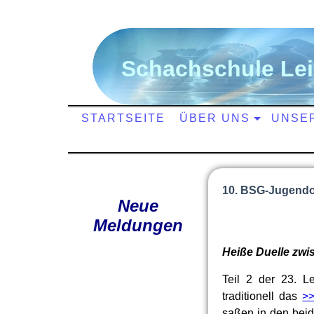
S
chachschule
L
e
STARTSEITE
ÜBER UNS
UNSE
10. BSG-Jugend
Neue
Meldungen
Heiße Duelle zw
Teil 2 der 23. 
traditionell das
>>
saßen in den bei