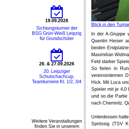
19.09.2026
Blick in den Turni
Sichtungsturnier der
BSG Grün-Weiß Leipzig
In der A-Gruppe 
für Grundschüler
Quentin Heiser au
beiden Erstplatzi
Maximilian Widman
Feld starker Spiel
26. & 27.09.2026
So fielen in Run
20. Leipziger
vereinsinternen 
Schulschachcup,
Teamturniere Kl. 1/2, 3/4
Hick. Mit Luca un
Spieler mit je 4,0
und so die Partie
nach Chemnitz. Qu
Unterdessen hatt
Weitere Veranstaltungen
Sprössig (TSV Ki
finden Sie in unserem