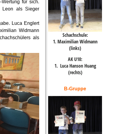
Wertung für sich.
s Leon als Sieger
gabe. Luca Englert
ximilian Widmann
Schachschule:
chachschülers als
1. Maximilian Widmann
(links)
AK U10:
1. Luca Hanson Huang
(rechts)
B-Gruppe