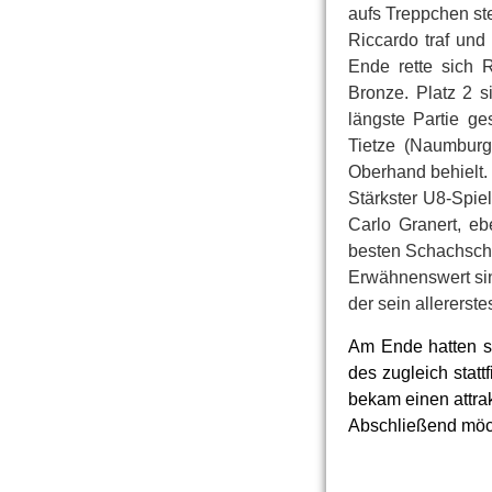
aufs Treppchen st
Riccardo traf und
Ende rette sich 
Bronze. Platz 2 s
längste Partie ge
Tietze (Naumburg
Oberhand behielt.
Stärkster U8-Spie
Carlo Granert, e
besten Schachsch
Erwähnenswert sind
der sein allererste
Am Ende hatten si
des zugleich stat
bekam einen attra
Abschließend möcht