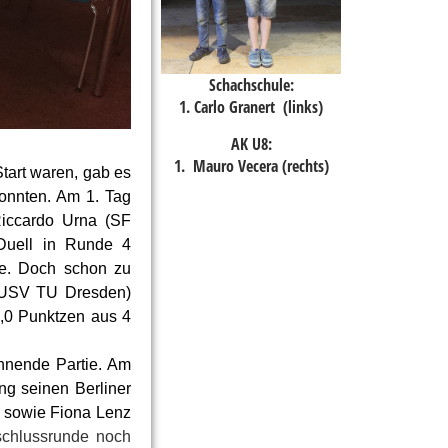
Schachschule:
1.
Carlo Granert
(links)
AK U8:
1. Mauro Vecera (rechts)
tart waren, gab es
konnten. Am 1. Tag
Riccardo Urna (SF
 Duell in Runde 4
tze. Doch schon zu
 (USV TU Dresden)
3,0 Punktzen aus 4
nnende Partie. Am
ng seinen Berliner
z sowie Fiona Lenz
schlussrunde noch