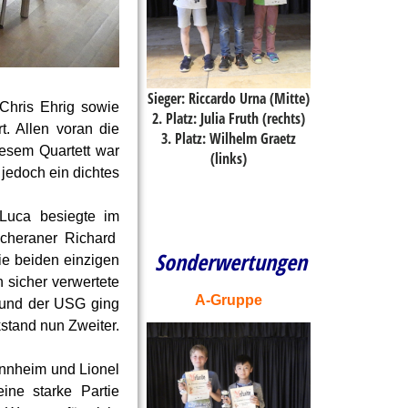
Sieger: Riccardo Urna (Mitte)
Chris Ehrig sowie
2. Platz: Julia Fruth (rechts)
t. Allen voran die
3
. Platz: Wilhelm Graetz
iesem Quartett war
(links)
jedoch ein dichtes
 Luca besiegte im
scheraner Richard
Sonderwertungen
ie beiden einzigen
n sicher verwertete
A-Gruppe
G und der USG ging
stand nun Zweiter.
nnheim und Lionel
ine starke Partie