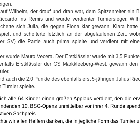
eigen.
 auf Wilhelm, der drauf und dran war, dem Spitzenreiter ein B
Riccardo ins Remis und wurde verdienter Turniersieger. Wilh
icherte sich Julia, die gegen Fiona klar gewann. Klara hatte
spielt und scheiterte letztlich an der abgelaufenen Zeit, wo
er SV) die Partie auch prima spielte und verdient mit ei
ler wurde Mauro Vecera. Der Erstklässler wurde mit 3,5 Punkt
benfalls Erstklässler der GS Markkleeberg-West, gewann den 
üler.
 auch die 2,0 Punkte des ebenfalls erst 5-jährigen Julius Rie
s Turnier spielte.
ch alle 64 Kinder einen großen Applaus verdient, den die e
tfindenden 10. BSG-Opens unmittelbar vor ihrer 4. Runde spend
ktiven Sachpreis.
e wir allen Helfern danken, die in jegliche Form das Turnier u