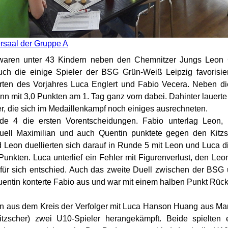
ersaal der Gruppe A
waren unter 43 Kindern neben den Chemnitzer Jungs Leon 
ch die einige Spieler der BSG Grün-Weiß Leipzig favorisier
erten des Vorjahres Luca Englert und Fabio Vecera. Neben d
n mit 3,0 Punkten am 1. Tag ganz vorn dabei. Dahinter lauerte 
er, die sich im Medaillenkampf noch einiges ausrechneten.
de 4 die ersten Vorentscheidungen. Fabio unterlag Leon,
Duell Maximilian und auch Quentin punktete gegen den Kitz
d Leon duellierten sich darauf in Runde 5 mit Leon und Luca d
 Punkten. Luca unterlief ein Fehler mit Figurenverlust, den Leo
 für sich entschied. Auch das zweite Duell zwischen der BS
entin konterte Fabio aus und war mit einem halben Punkt Rück
en aus dem Kreis der Verfolger mit Luca Hanson Huang aus Ma
tzscher) zwei U10-Spieler herangekämpft. Beide spielten e