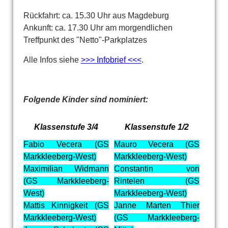
Rückfahrt: ca. 15.30 Uhr aus Magdeburg
Ankunft: ca. 17.30 Uhr am morgendlichen
Treffpunkt des "Netto"-Parkplatzes
Alle Infos siehe
>>> Infobrief <<<
.
Folgende Kinder sind nominiert:
Klassenstufe 3/4
Klassenstufe 1/2
Fabio Vecera (GS
Mauro Vecera (GS
Markkleeberg-West)
Markkleeberg-West)
Maximilian Widmann
Constantin von
(GS Markkleeberg-
Rintelen (GS
West)
Markkleeberg-West)
Mattis Kinnigkeit (GS
Janne Marten Thier
Markkleeberg-West)
(GS Markkleeberg-