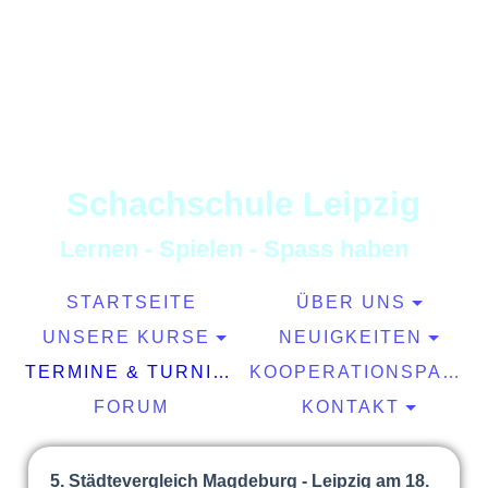
S
chachschule
L
eipzig
L
ernen
-
S
pielen
-
S
pass haben
STARTSEITE
ÜBER UNS
UNSERE KURSE
NEUIGKEITEN
TERMINE & TURNIERE
KOOPERATIONSPARTNER
FORUM
KONTAKT
5. Städtevergleich Magdeburg - Leipzig am 18.