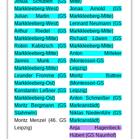
Josua Schubert (GS
Mitte)
Markkleeberg-West)
Jonas Arnold (GS
J
ulian Martin (GS
Markkleeberg-Mitte)
Markkleeberg-West)
Lennard Neumann (GS
Arthur Riedel (GS
Markkleeberg-Mitte)
Markkleeberg-Mitte)
Richard Löwen (GS
Robin Kabitzsch (GS
Markkleeberg-Mitte)
Markkleeberg-Mitte)
Anton Milleker
Jannis Munk (GS
(Montessori-GS
Markkleeberg-Mitte)
Leipzig)
Leander Fromme (GS
Moritz Büttner
Markkleeberg-Ost)
(Montessori-GS
Konstantin Leßner (GS
Leipzig)
Markkleeberg-Ost)
Anton Schmeißer (GS
Moritz Bergmann (GS
Markranstädt)
Stahmeln)
Niklas Niedenführ (GS
Moritz Menzel (46. GS
Markranstädt)
Leipzig)
Anja Hagenbeck-
Hübert (GS Naunhof)