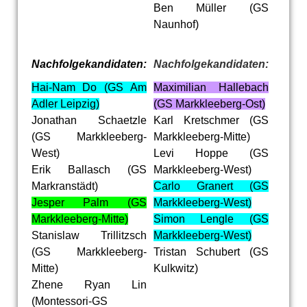
Ben Müller (GS
Naunhof)
Nachfolgekandidaten:
Nachfolgekandidaten:
Hai-Nam Do (GS Am
Maximilian Hallebach
Adler Leipzig)
(GS Markkleeberg-Ost)
Jonathan Schaetzle
Karl Kretschmer (GS
(GS Markkleeberg-
Markkleeberg-Mitte)
West)
Levi Hoppe (GS
Erik Ballasch (GS
Markkleeberg-West)
Markranstädt)
Ca
rlo Granert (GS
Jesper Palm (GS
Markkleeberg-West)
Markkleeberg-Mitte)
Simon Lengle (GS
Stanislaw Trillitzsch
Markkleeberg-West)
(GS Markkleeberg-
Tristan Schubert (GS
Mitte)
Kulkwitz)
Z
hene Ryan Lin
(Montessori-GS